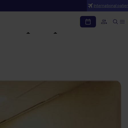
International patie
san por primera