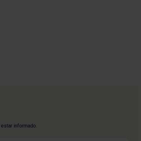
Có
Lleg
 estar informado.