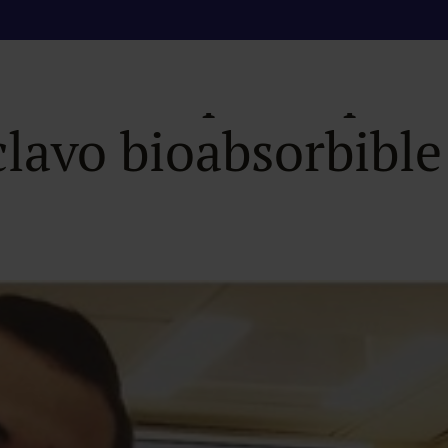
M Montepríncipe u
clavo bioabsorbible