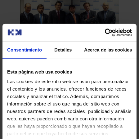
Consentimiento
Detalles
Acerca de las cookies
La Fundación HM y el Instituto Madrileño de
Estudios Avanzados en Nanociencia
Esta página web usa cookies
colaborarán en la investigación y desarrollo
Las cookies de este sitio web se usan para personalizar
Madrid, 14 enero de 2013. La Fundación Hospital de
de aplicaciones que mejoren la calidad de
el contenido y los anuncios, ofrecer funciones de redes
Madrid (HM), que tiene entre sus fines el fomento y
vida y supervivencia de los pacientes
sociales y analizar el tráfico. Además, compartimos
desarrollo de la…
información sobre el uso que haga del sitio web con
nuestros partners de redes sociales, publicidad y análisis
web, quienes pueden combinarla con otra información
que les haya proporcionado o que hayan recopilado a
partir del uso que haya hecho de sus servicios.