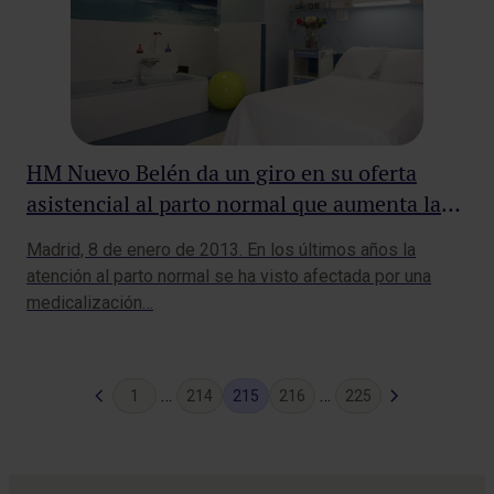
HM Nuevo Belén da un giro en su oferta
asistencial al parto normal que aumenta la
participación de la mujer en las decisiones
Madrid, 8 de enero de 2013. En los últimos años la
que afectan a su proceso y reduce la
atención al parto normal se ha visto afectada por una
medicalización del mismo
medicalización…
Página
Siguiente
…
…
1
214
215
216
225
anterior
página