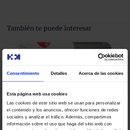
También te puede interesar
Consentimiento
Detalles
Acerca de las cookies
Esta página web usa cookies
Las cookies de este sitio web se usan para personalizar
El Dr. Emilio Vicente recibe el Premio
el contenido y los anuncios, ofrecer funciones de redes
Corazón Solidario
sociales y analizar el tráfico. Además, compartimos
Ma
información sobre el uso que haga del sitio web con
Pr
El Dr. Emilio Vicente, especialista en Cirugía General y del