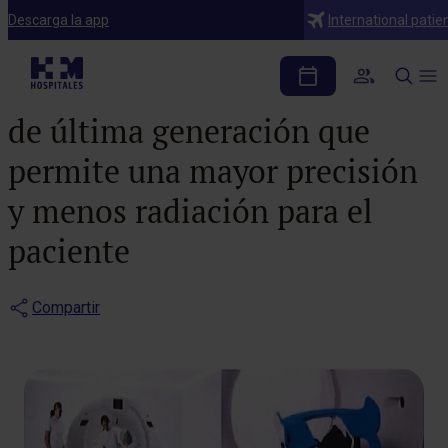
Notas de prensa
Descarga la app
International patie
HM Hospitales adquiere
un nuevo TAC de 160 cortes
de última generación que
permite una mayor precisión
y menos radiación para el
paciente
Compartir