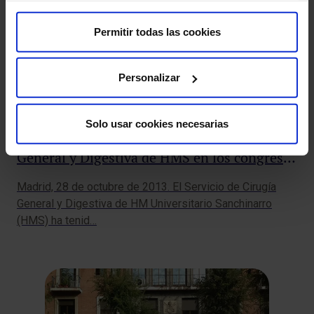
Permitir todas las cookies
Personalizar
Solo usar cookies necesarias
Amplia presencia del Servicio de Cirugía
General y Digestiva de HMS en los congresos
de Cirugía Robótica y del Colegio Americano
Madrid, 28 de octubre de 2013. El Servicio de Cirugía
de Cirujanos
General y Digestiva de HM Universitario Sanchinarro
(HMS) ha tenid…