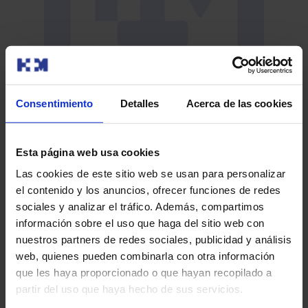
Consentimiento
Detalles
Acerca de las cookies
Jornada de sensibilización sobre el cáncer de
piel
Esta página web usa cookies
Las cookies de este sitio web se usan para personalizar
Con el objetivo de impulsar la prevención del cáncer de
el contenido y los anuncios, ofrecer funciones de redes
piel y el diagnóstico precoz de la enfermedad ya
sociales y analizar el tráfico. Además, compartimos
desarrollada pa…
información sobre el uso que haga del sitio web con
nuestros partners de redes sociales, publicidad y análisis
web, quienes pueden combinarla con otra información
que les haya proporcionado o que hayan recopilado a
partir del uso que haya hecho de sus servicios.