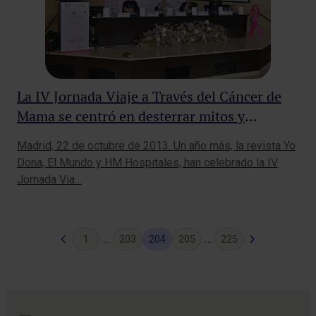
La IV Jornada Viaje a Través del Cáncer de
Mama se centró en desterrar mitos y
leyendas urbanas sobre la enfermedad
Madrid, 22 de octubre de 2013. Un año más, la revista Yo
Dona, El Mundo y HM Hospitales, han celebrado la IV
Jornada Via…
Página
Siguiente
…
…
1
203
204
205
225
anterior
página