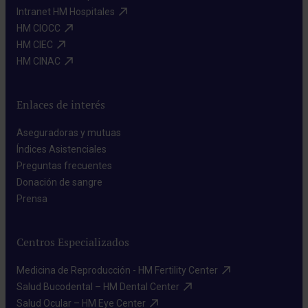
Intranet HM Hospitales​
HM CIOCC​
HM CIEC​
HM CINAC​
Enlaces de interés
Aseguradoras y mutuas​
Índices Asistenciales​
Preguntas frecuentes​
Donación de sangre​
Prensa​
Centros Especializados
Medicina de Reproducción - HM Fertility Center​
Salud Bucodental – HM Dental Center​
Salud Ocular – HM Eye Center​