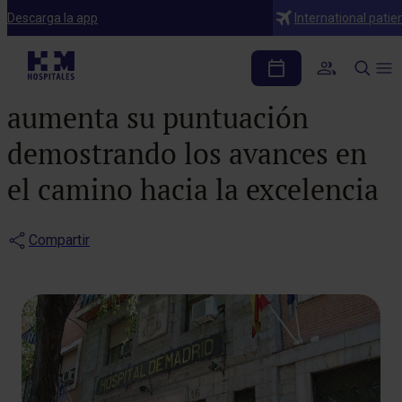
Notas de prensa
Descarga la app
International patie
HM Hospitales renueva
su sello 500+ EFQM y
aumenta su puntuación
demostrando los avances en
el camino hacia la excelencia
Compartir