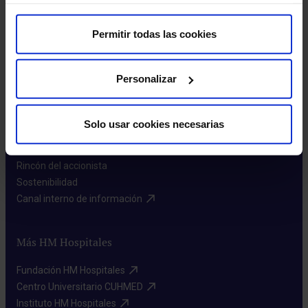
Permitir todas las cookies
Personalizar
Sobre nosotros
Quiénes somos​
Solo usar cookies necesarias
Excelencia en calidad​
Trabaja con nosotros​
Rincón del accionista​
Sostenibilidad​
Canal interno de información​
Más HM Hospitales
Fundación HM Hospitales​
Centro Universitario CUHMED​
Instituto HM Hospitales​