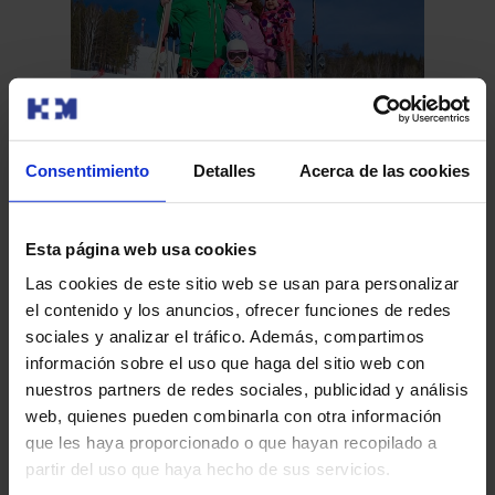
Consentimiento
Detalles
Acerca de las cookies
¡Pon tus ojos a salvo en invierno!
HM
Esta página web usa cookies
¿Los deportes de nieve pueden dañar mi visión? ¿Sabías
co
que la nieve fresca multiplica el efecto de radiación y
Las cookies de este sitio web se usan para personalizar
im
refleja c…
el contenido y los anuncios, ofrecer funciones de redes
El 
sociales y analizar el tráfico. Además, compartimos
pri
información sobre el uso que haga del sitio web con
Awa
nuestros partners de redes sociales, publicidad y análisis
web, quienes pueden combinarla con otra información
que les haya proporcionado o que hayan recopilado a
Leer más
partir del uso que haya hecho de sus servicios.