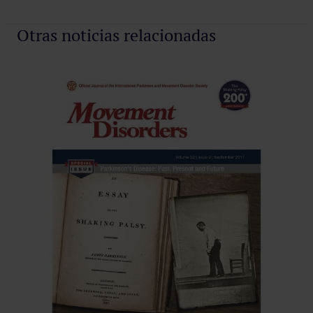
Otras noticias relacionadas
Pr
Cad
apa
mes