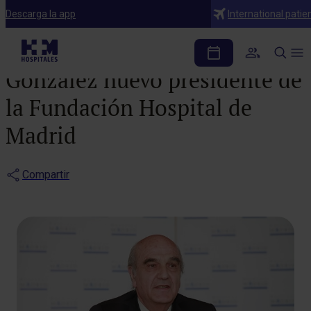
Noticias
Descarga la app
International patie
El Dr. Alfonso Moreno
González nuevo presidente de
la Fundación Hospital de
Madrid
Compartir