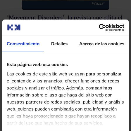
‘Movement Disorders’, la revista que edita el
Dr. Obeso, se convierte en una de las
publicaciones más influyentes en Neurología
‘Movement Disorders’, la revista que edita el Dr. José A.
Consentimiento
Detalles
Acerca de las cookies
Obeso, se convierte en una de las publicaciones más
influyente…
Esta página web usa cookies
Las cookies de este sitio web se usan para personalizar
Leer más
el contenido y los anuncios, ofrecer funciones de redes
sociales y analizar el tráfico. Además, compartimos
información sobre el uso que haga del sitio web con
nuestros partners de redes sociales, publicidad y análisis
web, quienes pueden combinarla con otra información
Suscríbete y cuida tu salud
que les haya proporcionado o que hayan recopilado a
partir del uso que haya hecho de sus servicios.
Recibe contenido exclusivo sobre prevención de la salud