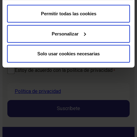
y tratamientos. La mejor forma de cuidar tu bienestar
comienza con estar informado.
Permitir todas las cookies
Nombre
*
Personalizar
Nombre
Correo electrónico
*
Solo usar cookies necesarias
Consentimiento
Estoy de acuerdo con la política de privacidad
*
*
Política de privacidad