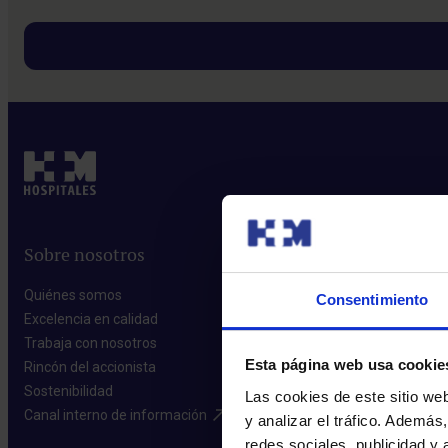
Sobre nosotros
Quiénes somos​
Consentimiento
Excelencia en calidad​
Trabaja con nosotros​
Esta página web usa cookie
Rincón del accionista​
Sostenibilidad​
Las cookies de este sitio we
Canal interno de información​
y analizar el tráfico. Ademá
redes sociales, publicidad y