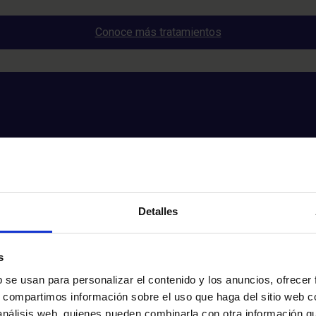
Conoce más tratamientos
Detalles
s
b se usan para personalizar el contenido y los anuncios, ofrecer
s, compartimos información sobre el uso que haga del sitio web 
 análisis web, quienes pueden combinarla con otra información q