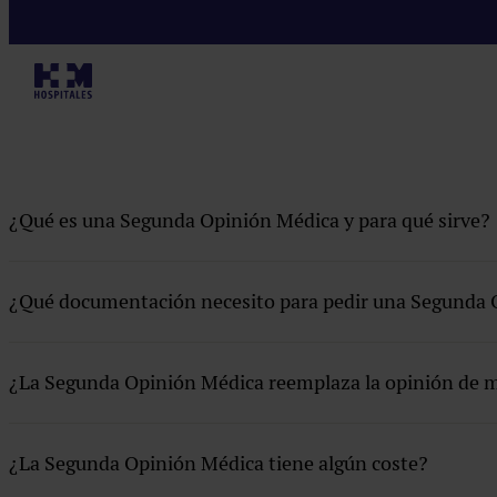
Preguntas frecuentes
Sobre HM Hospitales
Segunda Opinión Médica
¿Qué es una Segunda Opinión Médica y para qué sirve?
Chequeos Médicos
Portal del paciente
¿Qué documentación necesito para pedir una Segunda 
Petición de cita
Donación de sangre
¿La Segunda Opinión Médica reemplaza la opinión de m
HM+
¿La Segunda Opinión Médica tiene algún coste?
International patient