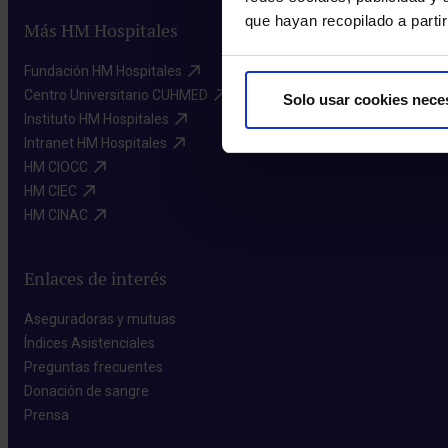
que hayan recopilado a parti
Más HM Hospitales
Fundación HM Hospitales​
Centro Universitario CUHMED​
Solo usar cookies nece
Instituto HM Hospitales​
Intranet HM Hospitales​
HM CIOCC​
HM CIEC​
HM CINAC​
Enlaces de interés
Aseguradoras y mutuas​
Índices Asistenciales​
Preguntas frecuentes​
Donación de sangre​
Prensa​