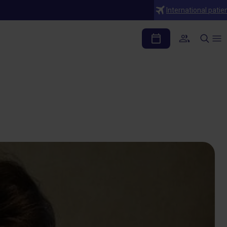
International patie
as. Claves