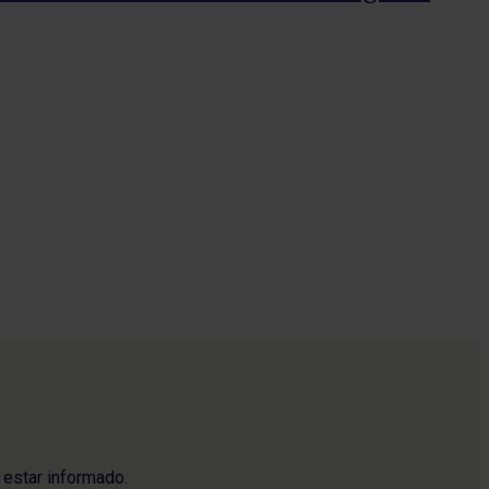
Lo
Ra
Casi
 estar informado.