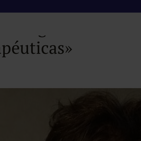
n «Urgencias Médic
apéuticas»