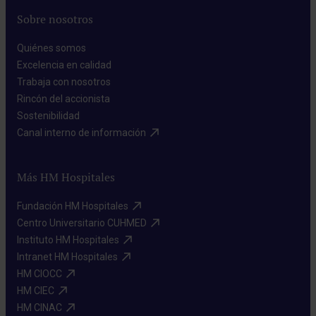
Sobre nosotros
Quiénes somos​
Excelencia en calidad​
Trabaja con nosotros​
Rincón del accionista​
Sostenibilidad​
Canal interno de información​
Más HM Hospitales
Fundación HM Hospitales​
Centro Universitario CUHMED​
Instituto HM Hospitales​
Intranet HM Hospitales​
HM CIOCC​
HM CIEC​
HM CINAC​