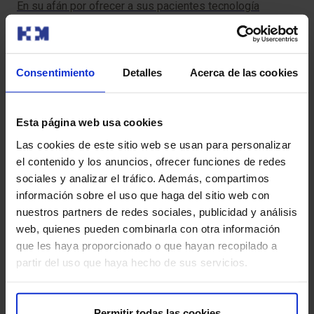
En su afán por ofrecer a sus pacientes tecnología
HM 
sanitaria de última generación que contribuya a mejorar
Uni
su salud y a l…
med
Consentimiento
Detalles
Acerca de las cookies
Leer más
Esta página web usa cookies
Las cookies de este sitio web se usan para personalizar
el contenido y los anuncios, ofrecer funciones de redes
sociales y analizar el tráfico. Además, compartimos
información sobre el uso que haga del sitio web con
Suscríbete y cuida tu salud
nuestros partners de redes sociales, publicidad y análisis
web, quienes pueden combinarla con otra información
Recibe contenido exclusivo sobre prevención de la salud
que les haya proporcionado o que hayan recopilado a
y tratamientos. La mejor forma de cuidar tu bienestar
partir del uso que haya hecho de sus servicios.
comienza con estar informado.
Nombre
*
Permitir todas las cookies