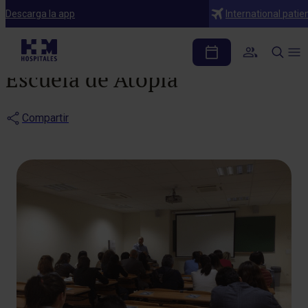
Noticias
Descarga la app
International patie
Segunda edición de la
Escuela de Atopia
Compartir