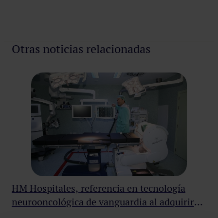
Otras noticias relacionadas
HM Hospitales, referencia en tecnología
HM
neurooncológica de vanguardia al adquirir
fi
una resonancia magnética intraoperatoria
cu