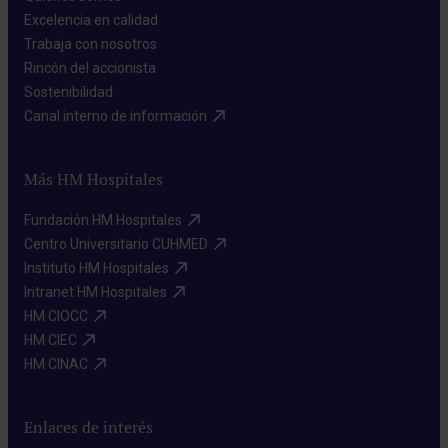
Excelencia en calidad​
Trabaja con nosotros​
Rincón del accionista​
Sostenibilidad​
Canal interno de información​
Más HM Hospitales
Fundación HM Hospitales​
Centro Universitario CUHMED​
Instituto HM Hospitales​
Intranet HM Hospitales​
HM CIOCC​
HM CIEC​
HM CINAC​
Enlaces de interés