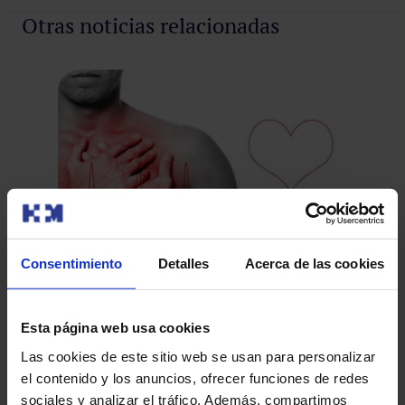
Otras noticias relacionadas
Consentimiento
Detalles
Acerca de las cookies
Protege tu corazón con el Programa
Personalizado de Salud Cardiovascular
Co
Esta página web usa cookies
“M
Las enfermedades cardiovasculares son la principal
Las cookies de este sitio web se usan para personalizar
Ca
causa de muerte en todo el mundo. Detrás se encuentra
HM 
el contenido y los anuncios, ofrecer funciones de redes
Ho
el incremento d…
Hos
sociales y analizar el tráfico. Además, compartimos