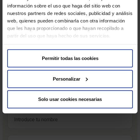
el
est
información sobre el uso que haga del sitio web con
nuestros partners de redes sociales, publicidad y análisis
web, quienes pueden combinarla con otra información
que les haya proporcionado o que hayan recopilado a
Leer más
partir del uso que haya hecho de sus servicios.
Permitir todas las cookies
Suscríbete y cuida tu salud
Personalizar
Recibe contenido exclusivo sobre prevención de la salud
y tratamientos. La mejor forma de cuidar tu bienestar
comienza con estar informado.
Solo usar cookies necesarias
Nombre
*
Nombre
Correo electrónico
*