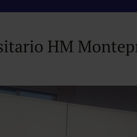
l Máster de Derecho
rsitario HM Montep