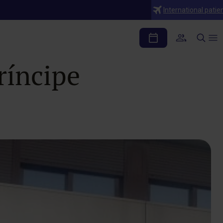
International patie
 Sanitario visitan
ríncipe