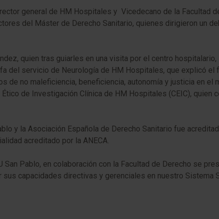
irector general de HM Hospitales y Vicedecano de la Facultad de
res del Máster de Derecho Sanitario, quienes dirigieron un deba
ez, quien tras guiarles en una visita por el centro hospitalario
efa del servicio de Neurología de HM Hospitales, que explicó el
ios de no maleficiencia, beneficiencia, autonomía y justicia en el
é Ético de Investigación Clínica de HM Hospitales (CEIC), quien ce
blo y la Asociación Española de Derecho Sanitario fue acredita
ialidad acreditado por la ANECA.
U San Pablo, en colaboración con la Facultad de Derecho se pres
sus capacidades directivas y gerenciales en nuestro Sistema Sani