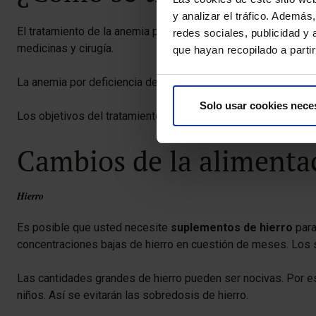
y analizar el tráfico. Ademá
El tratamiento de la anemia por deficiencia de hierro depen
redes sociales, publicidad y
medicinas y cirugía.
que hayan recopilado a parti
La anemia por deficiencia de hierro grave puede requerir trat
Solo usar cookies nece
Los objetivos del tratamiento consisten en tratar la causa d
Cambios de la alimenta
Hierro
Es posible que usted necesite
suplementos de hierro
par
concentraciones bajas de hierro en cuestión de meses. Los s
Las cantidades grandes de hierro pueden ser nocivas. Por e
niños. Así se evitarán las sobredosis de hierro.