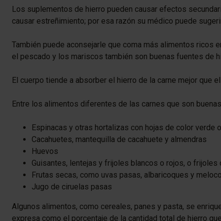
Los suplementos de hierro pueden causar efectos secundario
causar estreñimiento; por esa razón su médico puede sugerir
También puede aconsejarle que coma más alimentos ricos en hie
el pescado y los mariscos también son buenas fuentes de hi
El cuerpo tiende a absorber el hierro de la carne mejor que 
Entre los alimentos diferentes de las carnes que son buenas
Espinacas y otras hortalizas con hojas de color verde 
Cacahuetes, mantequilla de cacahuete y almendras
Huevos
Guisantes, lentejas y frijoles blancos o rojos, o frijole
Frutas secas, como uvas pasas, albaricoques y meloc
Jugo de ciruelas pasas
Algunos alimentos, como cereales, panes y pasta, se enriquec
expresa como el porcentaje de la cantidad total de hierro qu