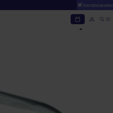
International patie
 de la anemia por