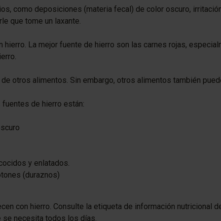
s, como deposiciones (materia fecal) de color oscuro, irritació
le que tome un laxante.
rro. La mejor fuente de hierro son las carnes rojas, especialmen
erro.
el de otros alimentos. Sin embargo, otros alimentos también pued
 fuentes de hierro están:
oscuro
s cocidos y enlatados.
otones (duraznos)
en con hierro. Consulte la etiqueta de información nutricional de
e se necesita todos los días.