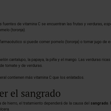
as fuentes de vitamina C se encuentran las frutas y verduras, espe
omelo (toronja).
armacéutico si puede comer pomelo (toronja) o tomar jugo de es
 melón cantalupo, la papaya, la piña y el mango. Las verduras rica
os de tomate y de verduras.
neral contienen más vitamina C que los enlatados.
er el sangrado
 de hierro, el tratamiento dependerá de la causa del
sangrado
.
lcera.