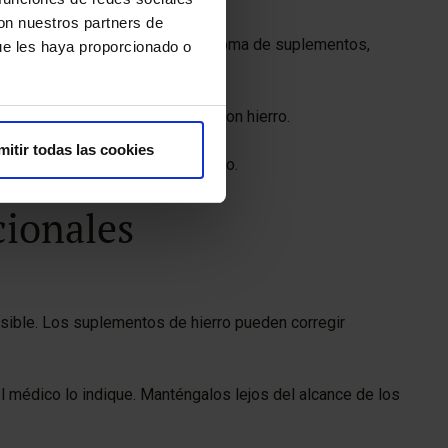
con nuestros partners de
r en cambios en la alimentación, toma de suplementos,
ue les haya proporcionado o
erro o tratamiento intravenoso con hierro.
mitir todas las cookies
óbulos rojos, hemoglobina y hierro.
cionales
sible. Los suplementos de hierro pueden corregir
 médico lo indique. Manténgalos lejos del alcance de los