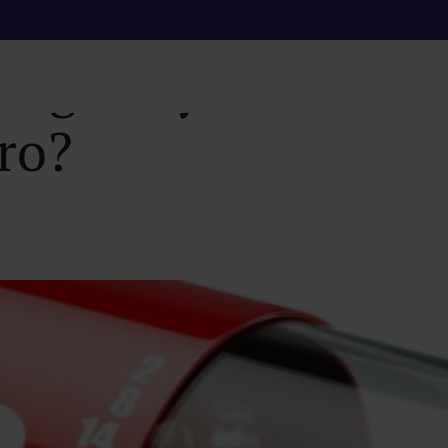
 signos y síntomas
rro?