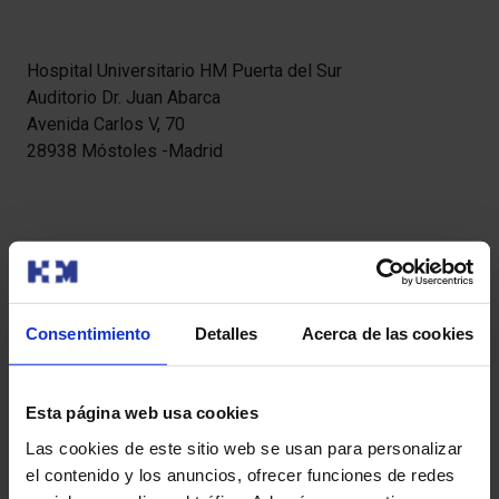
Hospital Universitario HM Puerta del Sur
Auditorio Dr. Juan Abarca
Avenida Carlos V, 70
28938 Móstoles -Madrid
Se ruega confirmación de asistencia en el mail:
[email protected]
Jornada-HM-CINAC-parkinson.pdf
Consentimiento
Detalles
Acerca de las cookies
Esta página web usa cookies
Las cookies de este sitio web se usan para personalizar
el contenido y los anuncios, ofrecer funciones de redes
Otras noticias relacionadas