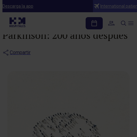
Noticias
Descarga la app
International patie
Enfermedad de
Parkinson: 200 años después
Compartir