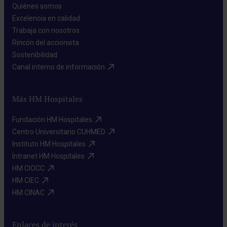
Quiénes somos​
Excelencia en calidad​
Trabaja con nosotros​
Rincón del accionista​
Sostenibilidad​
Canal interno de información​
Más HM Hospitales
Fundación HM Hospitales​
Centro Universitario CUHMED​
Instituto HM Hospitales​
Intranet HM Hospitales​
HM CIOCC​
HM CIEC​
HM CINAC​
Enlaces de interés