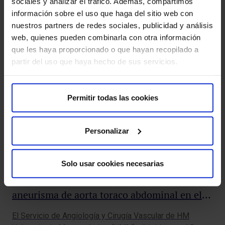
sociales y analizar el tráfico. Además, compartimos
información sobre el uso que haga del sitio web con
nuestros partners de redes sociales, publicidad y análisis
web, quienes pueden combinarla con otra información
que les haya proporcionado o que hayan recopilado a
partir del uso que haya hecho de sus servicios.
Permitir todas las cookies
Personalizar
HM
re
Solo usar cookies necesarias
Abordaje endovascular pionero de
El 
aneurisma de aorta toraco abdominal en el
ent
ot
CIEC
El Servicio de Angiología y Cirugía Vascular de HM