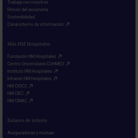
Trabaja con nosotros​
Rincón del accionista​
Sostenibilidad​
Canal interno de información​
Más HM Hospitales
Fundación HM Hospitales​
Centro Universitario CUHMED​
Instituto HM Hospitales​
Intranet HM Hospitales​
HM CIOCC​
HM CIEC​
HM CINAC​
Enlaces de interés
Aseguradoras y mutuas​