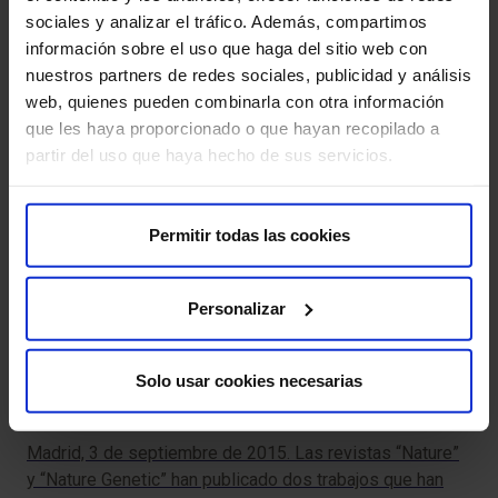
sociales y analizar el tráfico. Además, compartimos
información sobre el uso que haga del sitio web con
nuestros partners de redes sociales, publicidad y análisis
Otras noticias relacionadas
web, quienes pueden combinarla con otra información
que les haya proporcionado o que hayan recopilado a
partir del uso que haya hecho de sus servicios.
Permitir todas las cookies
Personalizar
Los Dres. Jorge Solís y Leticia Fdez. Friera,
Solo usar cookies necesarias
de HM CIEC, coordinadores del estudio que
Lo
descubre al gen DCHS1 como el causa
Madrid, 3 de septiembre de 2015. Las revistas “Nature”
a 
y “Nature Genetic” han publicado dos trabajos que han
mo