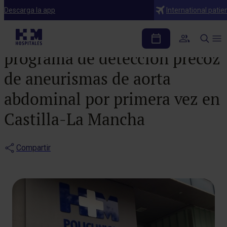
Noticias
Descarga la app
International patie
HM IMI Toledo ofrece un
programa de detección precoz
de aneurismas de aorta
abdominal por primera vez en
Castilla-La Mancha
Compartir