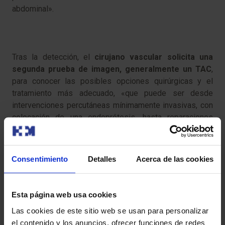
abdominal».
Tras la detección, el
cirujano vascular solicita una
segunda prueba de imagen, generalmente un TAC
,
para conocer las posibles opciones quirúrgicas y el
tratamiento más adecuado, «que puede ser desde
intervenciones percutáneas mínimamente invasivas, con
colocación de una endoprótesis, hasta reparaciones
directas que requieren de cirugía abdominal», finaliza el
Dr. Leal. ​
Consentimiento
Detalles
Acerca de las cookies
Esta página web usa cookies
Las cookies de este sitio web se usan para personalizar
el contenido y los anuncios, ofrecer funciones de redes