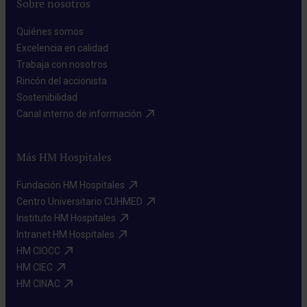
Sobre nosotros
Quiénes somos​
Excelencia en calidad​
Trabaja con nosotros​
Rincón del accionista​
Sostenibilidad​
Canal interno de información​
Más HM Hospitales
Fundación HM Hospitales​
Centro Universitario CUHMED​
Instituto HM Hospitales​
Intranet HM Hospitales​
HM CIOCC​
HM CIEC​
HM CINAC​