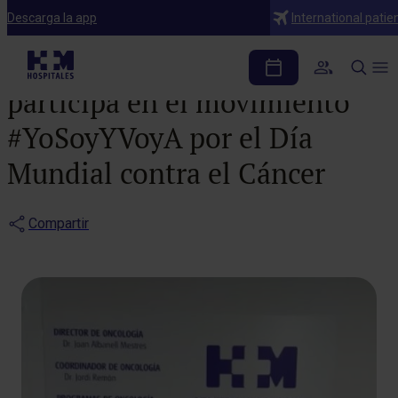
Noticias
Descarga la app
International patie
HM CIOCC Barcelona
participa en el movimiento
#YoSoyYVoyA por el Día
Mundial contra el Cáncer
Compartir