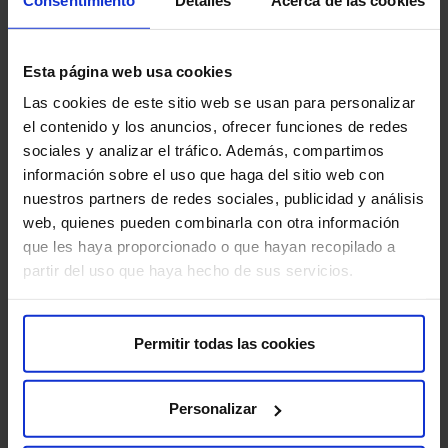
Esta página web usa cookies
Las cookies de este sitio web se usan para personalizar
Ejercicio y actividad física segura en el
el contenido y los anuncios, ofrecer funciones de redes
primer trimestre de embarazo
sociales y analizar el tráfico. Además, compartimos
información sobre el uso que haga del sitio web con
Mantener una rutina de ejercicio durante el primer
nuestros partners de redes sociales, publicidad y análisis
trimestre del embarazo ofrece múltiples beneficios tanto
La
web, quienes pueden combinarla con otra información
para la salu…
co
que les haya proporcionado o que hayan recopilado a
partir del uso que haya hecho de sus servicios.
Mad
ha 
lle
Permitir todas las cookies
Leer más
Personalizar