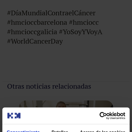
#DíaMundialContraelCáncer
#hmcioccbarcelona #hmciocc
#hmcioccgalicia #YoSoyYVoyA
#WorldCancerDay
Otras noticias relacionadas
Consentimiento
Detalles
Acerca de las cookies