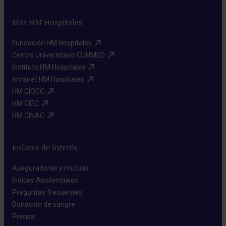
Más HM Hospitales
Fundación HM Hospitales​
Centro Universitario CUHMED​
Instituto HM Hospitales​
Intranet HM Hospitales​
HM CIOCC​
HM CIEC​
HM CINAC​
Enlaces de interés
Aseguradoras y mutuas​
Índices Asistenciales​
Preguntas frecuentes​
Donación de sangre​
Prensa​