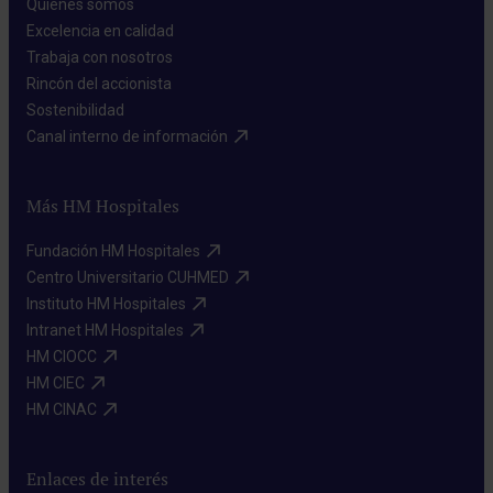
Quiénes somos​
Excelencia en calidad​
Trabaja con nosotros​
Rincón del accionista​
Sostenibilidad​
Canal interno de información​
Más HM Hospitales
Fundación HM Hospitales​
Centro Universitario CUHMED​
Instituto HM Hospitales​
Intranet HM Hospitales​
HM CIOCC​
HM CIEC​
HM CINAC​
Enlaces de interés