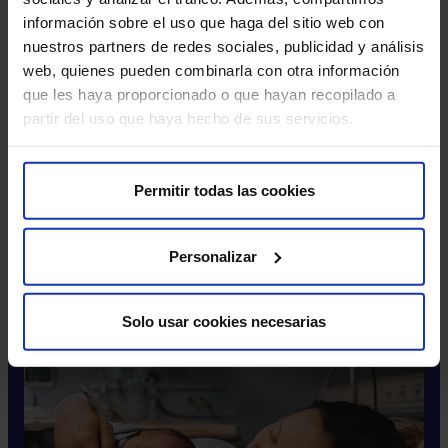
Consulta y pide cita con los profesionales de esta
información sobre el uso que haga del sitio web con
especialidad.
nuestros partners de redes sociales, publicidad y análisis
web, quienes pueden combinarla con otra información
que les haya proporcionado o que hayan recopilado a
Consultar Cuadro Médico
partir del uso que haya hecho de sus servicios.
Permitir todas las cookies
HM Fertility Center
Te ayudamos a cumplir tu sueño de ser madre con un
Personalizar
trato cercano y atención personalizada, utilizando
técnicas de reproducción asistida adaptadas a ti.
Saber más
Solo usar cookies necesarias