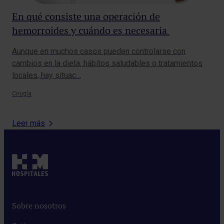
En qué consiste una operación de
Cr
hemorroides y cuándo es necesaria
re
Aunque en muchos casos pueden controlarse con
Enf
cambios en la dieta, hábitos saludables o tratamientos
esp
locales, hay situac…
gen
Cirugía
Neur
Leer más
Sobre nosotros