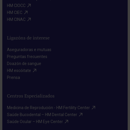
HM CIOCC​
HM CIEC​
HM CINAC​
Ligazóns de interese
Aseguradoras e mutuas​
Preguntas frecuentes​
Doazón de sangue​
HM escóitate​
Prensa​
Centros Especializados
Medicina de Reprodución - HM Fertility Center​
Saúde Bucodental – HM Dental Center​
Saúde Ocular – HM Eye Center​