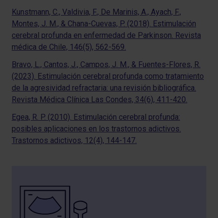
Kunstmann, C., Valdivia, F., De Marinis, A., Ayach, F.,
Montes, J. M., & Chana-Cuevas, P. (2018). Estimulación
cerebral profunda en enfermedad de Parkinson. Revista
médica de Chile, 146(5), 562-569.
Bravo, L., Cantos, J., Campos, J. M., & Fuentes-Flores, R.
(2023). Estimulación cerebral profunda como tratamiento
de la agresividad refractaria: una revisión bibliográfica.
Revista Médica Clínica Las Condes, 34(6), 411-420.
Egea, R. P. (2010). Estimulación cerebral profunda:
posibles aplicaciones en los trastornos adictivos.
Trastornos adictivos, 12(4), 144-147.