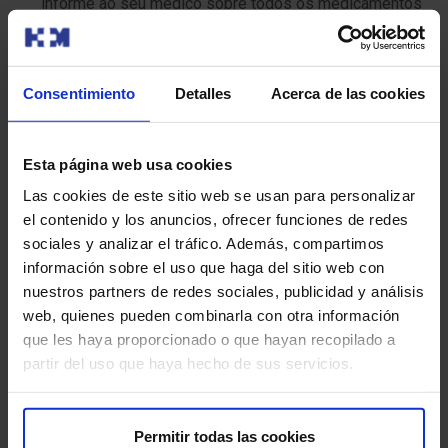
informe ao seu médico sobre todos os medicamentos
que estea a tomar, incluíndo os de venda libre e os
suplementos.
Consentimiento
Detalles
Acerca de las cookies
Suspender certos medicamentos:
é posible que
deba suspender certos medicamentos antes da
cirurxía, como os anticoagulantes. Siga as instrucións
Esta página web usa cookies
do seu médico.
Las cookies de este sitio web se usan para personalizar
Instrucións preoperatorias:
siga coidadosamente
el contenido y los anuncios, ofrecer funciones de redes
todas as indicacións proporcionadas polo seu médico
sociales y analizar el tráfico. Además, compartimos
ou polo persoal do hospital.
información sobre el uso que haga del sitio web con
nuestros partners de redes sociales, publicidad y análisis
web, quienes pueden combinarla con otra información
¿Ten algún risco?
que les haya proporcionado o que hayan recopilado a
partir del uso que haya hecho de sus servicios.
A estimulación cerebral profunda (DBS) é xeralmente
segura, pero como calquera procedemento cirúrxico, ten
algúns riscos mínimos a considerar:
Permitir todas las cookies