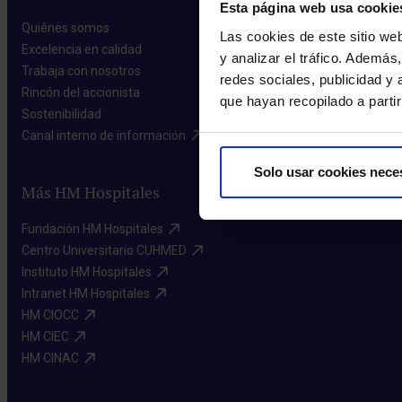
Esta página web usa cookie
Quiénes somos​
Las cookies de este sitio we
Excelencia en calidad​
y analizar el tráfico. Ademá
Trabaja con nosotros​
redes sociales, publicidad y
Rincón del accionista​
que hayan recopilado a parti
Sostenibilidad​
Canal interno de información​
Solo usar cookies nece
Más HM Hospitales
Fundación HM Hospitales​
Centro Universitario CUHMED​
Instituto HM Hospitales​
Intranet HM Hospitales​
HM CIOCC​
HM CIEC​
HM CINAC​