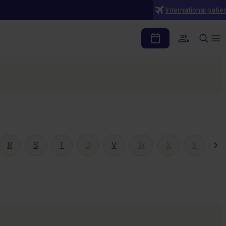
International patie
R
S
T
U
V
W
X
Y
Z