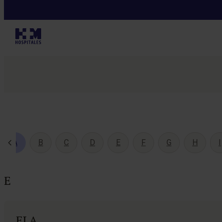
A
B
C
D
E
F
G
H
I
ELA