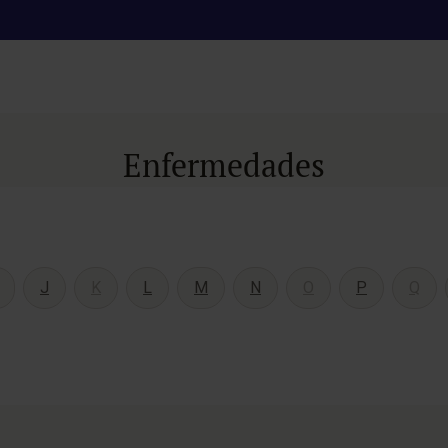
Enfermedades
J
K
L
M
N
O
P
Q