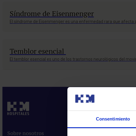
Síndrome de Eisenmenger
El síndrome de Eisenmenger es una enfermedad rara que afecta p
Temblor esencial
El temblor esencial es uno de los trastornos neurológicos del m
Consentimiento
Sobre nosotros