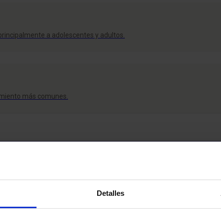
rincipalmente a adolescentes y adultos.
ovimiento más comunes.
Detalles