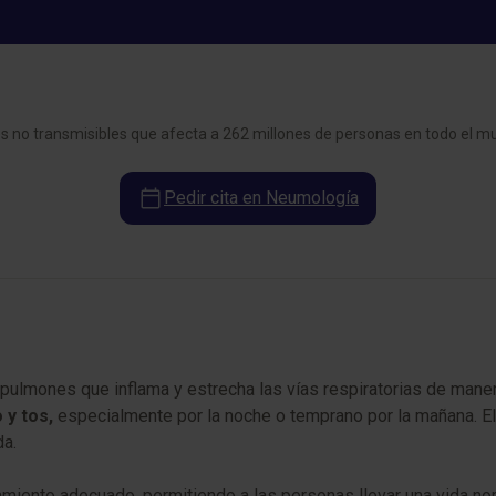
NEUMOLOGÍA
Asma
s no transmisibles que afecta a 262 millones de personas en todo el m
Pedir cita en Neumología
 pulmones que inflama y estrecha las vías respiratorias de maner
 y tos,
especialmente por la noche o temprano por la mañana. El a
da.
tamiento adecuado, permitiendo a las personas llevar una vida no