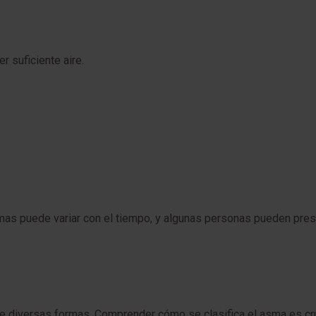
r suficiente aire.
tomas puede variar con el tiempo, y algunas personas pueden pre
e diversas formas. Comprender cómo se clasifica el asma es cruc