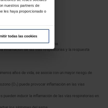
con nuestros partners de
ue les haya proporcionado o
o más importantes se encuentran:
mitir todas las cookies
ente el riesgo de desarrollar asma.
a inflamación de las vías respiratorias y la respuesta
primeros años de vida, se asocia con un mayor riesgo de
 ozono (O₃) puede provocar inflamación en las vías
pueden inducir la inflamación de las vías respiratorias en
erbar los síntomas del asma.