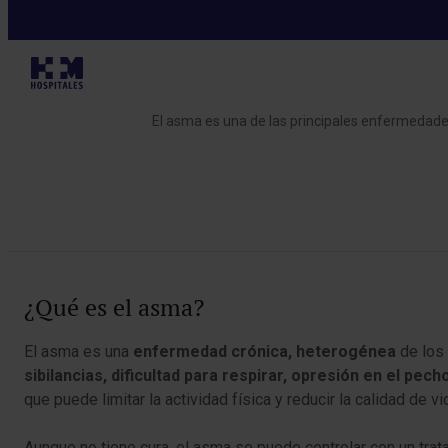
Enfermedades
El asma es una de las principales enfermedade
Tabla de contenidos
¿Qué es el asma?
El asma es una
enfermedad crónica, heterogénea
de los
sibilancias, dificultad para respirar, opresión en el pecho
que puede limitar la actividad física y reducir la calidad de vi
Aunque no tiene cura, el asma se puede controlar con un tra