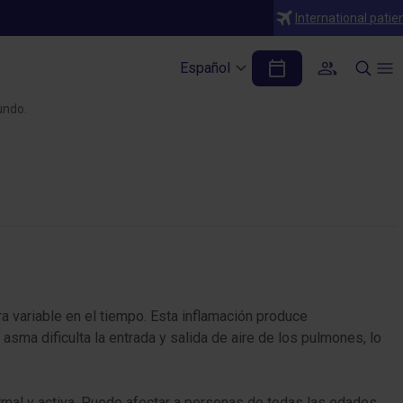
International patie
Español
undo.
a variable en el tiempo. Esta inflamación produce
sma dificulta la entrada y salida de aire de los pulmones, lo
rmal y activa. Puede afectar a personas de todas las edades,