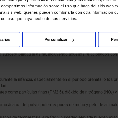
s, compartimos información sobre el uso que haga del sitio web 
 análisis web, quienes pueden combinarla con otra información q
r del uso que haya hecho de sus servicios.
ctores genéticos y ambientales
. Entre los factores de riesg
sarias
Personalizar
Per
 alérgicas (rinitis, dermatitis atópica) aumenta significativam
 susceptibilidad al asma, incluyendo aquellos relacionados con l
urante la infancia, especialmente en el período prenatal o los 
dad.
tes como partículas finas (PM2.5), dióxido de nitrógeno (NO₂) y
mo ácaros del polvo, polen, esporas de moho y pelo de animales 
scos de temperatura, aire frío y humedad elevada pueden exac