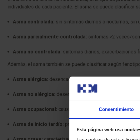
individuales de cada paciente. El asma se puede clasificar s
Asma controlada:
sin síntomas diurnos o nocturnos, sin 
Asma parcialmente controlada:
síntomas >2 veces/seman
Asma no controlada:
síntomas diarios, exacerbaciones f
Además, el asma también se puede clasificar según fenotipo
Asma alérgica:
desencadenada por alérgenos como el pol
Asma no alérgica:
desencadenada por infecciones respirato
Asma ocupacional:
causada por la exposición a sustancias 
Consentimiento
Asma de inicio tardío:
predominante en mujeres adultas y
Esta página web usa cookie
Asma grave:
caracterizada por exacerbaciones frecuent
Las cookies de este sitio we