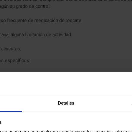
egún su grado de control:
uso frecuente de medicación de rescate.
a, alguna limitación de actividad.
recuentes.
s específicos:
en, los ácaros o el moho.
rias, aire frío o ejercicio.
irritantes en el lugar de trabajo.
Detalles
 con menor respuesta a corticoides inhalados.
s
es y necesidad de terapias avanzadas como anticuerpos monocl
b se usan para personalizar el contenido y los anuncios, ofrecer