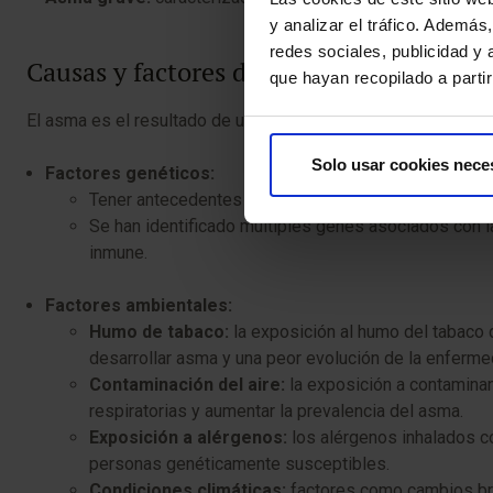
y analizar el tráfico. Ademá
redes sociales, publicidad y
Causas y factores de riesgo del asma
que hayan recopilado a parti
El asma es el resultado de una compleja interacción entre
fa
Solo usar cookies nece
Factores genéticos:
Tener antecedentes familiares de asma o enfermedades
Se han identificado múltiples genes asociados con la
inmune.
Factores ambientales:
Humo de tabaco:
la exposición al humo del tabaco d
desarrollar asma y una peor evolución de la enferme
Contaminación del aire:
la exposición a contaminan
respiratorias y aumentar la prevalencia del asma.
Exposición a alérgenos:
los alérgenos inhalados co
personas genéticamente susceptibles.
Condiciones climáticas:
factores como cambios bru