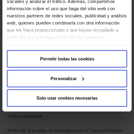
sociales y analizar el tráfico. Además, compartimos
existen algunos riesgos mínimos:
información sobre el uso que haga del sitio web con
nuestros partners de redes sociales, publicidad y análisis
Exposición a radiación
: el 18F-DOPA emite una
web, quienes pueden combinarla con otra información
pequeña cantidad de radiación, pero la dosis es baja y
que les haya proporcionado o que hayan recopilado a
se considera segura.
partir del uso que haya hecho de sus servicios.
Reacciones alérgicas
(raras): en casos
excepcionales, puede haber reacciones alérgicas al
Permitir todas las cookies
radiofármaco.
Molestias leves
: puedes experimentar molestias en
Personalizar
el sitio de la inyección.
Para que tu prueba se desarrolle sin contratiempos, te
Solo usar cookies necesarias
pedimos que llegues con antelación a la hora indicada.
Así podremos realizar la preparación administrativa y
clínica necesaria.
Antes de la prueba, te entregaremos el Consentimiento