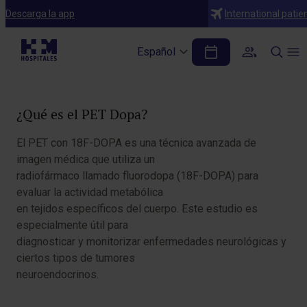
Diagnósticos
Descarga la app
International patie
PET Dopa
Español
Tabla de contenidos
¿Qué es el PET Dopa?
El PET con 18F-DOPA es una técnica avanzada de
imagen médica que utiliza un
radiofármaco llamado fluorodopa (18F-DOPA) para
evaluar la actividad metabólica
en tejidos específicos del cuerpo. Este estudio es
especialmente útil para
diagnosticar y monitorizar enfermedades neurológicas y
ciertos tipos de tumores
neuroendocrinos.