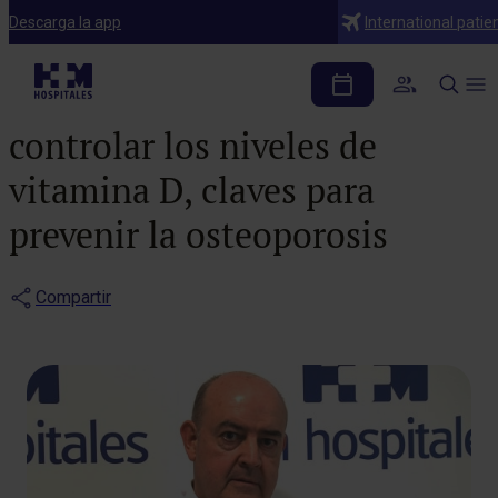
Notas de prensa
Descarga la app
International patie
Una dieta rica en calcio,
evitar una vida sedentaria y
controlar los niveles de
vitamina D, claves para
prevenir la osteoporosis
Compartir