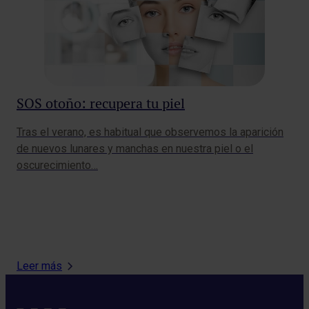
SOS otoño: recupera tu piel
La
Tras el verano, es habitual que observemos la aparición
Fe
de nuevos lunares y manchas en nuestra piel o el
oscurecimiento…
re
La 
de
Car
HM
Leer más