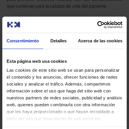
que conllevan para la calidad de vida del paciente.
Una vez diagnosticada la enfermedad, es necesario
determinar qué pacientes necesitan tratamiento. El Dr.
Consentimiento
Detalles
Acerca de las cookies
Oteo manifiesta que «según las Guías Clínicas
internacionales, deben recibirlo aquellos que hayan
Esta página web usa cookies
sufrido una fractura de cadera o vertebral y aquellos con
diagnóstico de osteoporosis en la densitometría». En
Las cookies de este sitio web se usan para personalizar
caso de osteopenia, pérdida ósea menos severa que la
el contenido y los anuncios, ofrecer funciones de redes
de la osteoporosis, se deben evaluar los factores de
sociales y analizar el tráfico. Además, compartimos
riesgo para si es necesario o no recibir tratamiento.
información sobre el uso que haga del sitio web con
nuestros partners de redes sociales, publicidad y análisis
web, quienes pueden combinarla con otra información
que les haya proporcionado o que hayan recopilado a
Actualmente existen tratamientos que permiten tanto
partir del uso que haya hecho de sus servicios.
prevenir como tratar la osteoporosis de forma óptima. La