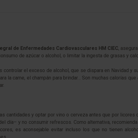
ntegral de Enfermedades Cardiovasculares HM CIEC
, asegura
nsumo de azúcar o alcohol, o limitar la ingesta de grasas y cal
es controlar el exceso de alcohol, que se dispara en Navidad y
 para la carne, el champán para brindar… Son muchas calorías qu
r.
as cantidades y optar por vino o cerveza antes que por licores
 del día– y no consumir refrescos. Como alternativa, recomienda 
icores, es aconsejable evitar incluso los que no tienen alco
nes.