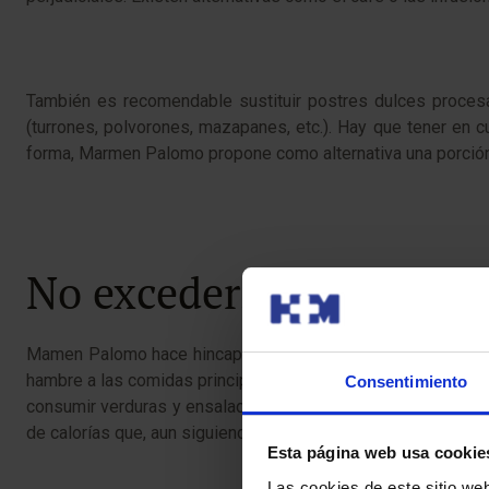
También es recomendable sustituir postres dulces procesad
(turrones, polvorones, mazapanes, etc.). Hay que tener en 
forma, Marmen Palomo propone como alternativa una porción 
No excederse con las cal
Mamen Palomo hace hincapié en evitar el exceso de grasas 
hambre a las comidas principales, así como elegir pescados 
Consentimiento
consumir verduras y ensalada. Otra recomendación important
de calorías que, aun siguiendo todos los consejos, se va a da
Esta página web usa cookie
Las cookies de este sitio we