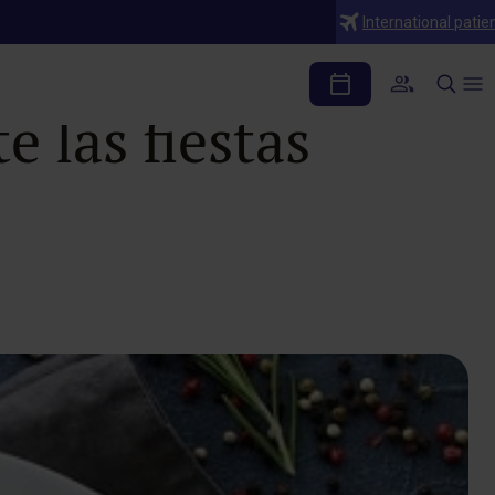
International patie
úcar y grasas
e las fiestas