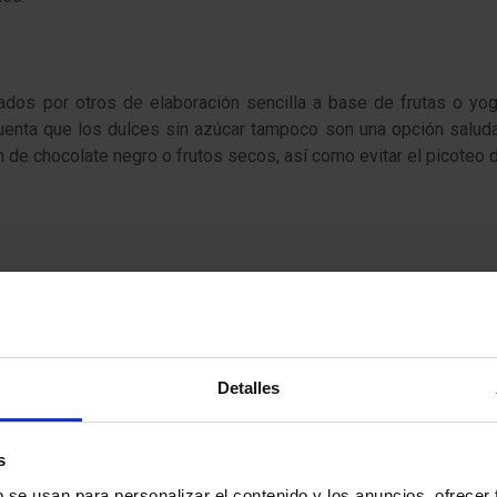
os por otros de elaboración sencilla a base de frutas o yogu
cuenta que los dulces sin azúcar tampoco son una opción saluda
de chocolate negro o frutos secos, así como evitar el picoteo
orías y las grasas
y calorías. Asimismo, la especialista de HM Hospitales recomi
o mariscos en vez de carnes y, en caso de decantarse por esta 
Detalles
e es comer de todo, pero en cantidades moderadas. Y, por supues
r en la Navidad.
s
b se usan para personalizar el contenido y los anuncios, ofrecer