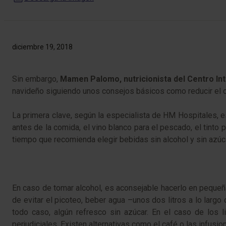
diciembre 19, 2018
​Sin embargo,
Mamen Palomo, nutricionista del Centro I
navideño siguiendo unos consejos básicos como reducir el co
La primera clave, según la especialista de HM Hospitales, 
antes de la comida, el vino blanco para el pescado, el tinto
tiempo que recomienda elegir bebidas sin alcohol y sin azúca
En caso de tomar alcohol, es aconsejable hacerlo en pequeñ
de evitar el picoteo, beber agua –unos dos litros a lo largo
todo caso, algún refresco sin azúcar. En el caso de los l
perjudiciales. Existen alternativas como el café o las infusio