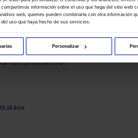
s, compartimos información sobre el uso que haga del sitio web 
 análisis web, quienes pueden combinarla con otra información q
r del uso que haya hecho de sus servicios.
de muerte en el mundo (alrededor del 30% de ellas tienen su 
sarias
Personalizar
Per
s nutricionales correctos durante las fiestas navideñas. Este 
a; un primer plato consistente en ensalada de brotes tiernos 
a de frutas con chocolate negro.
S ok.docx