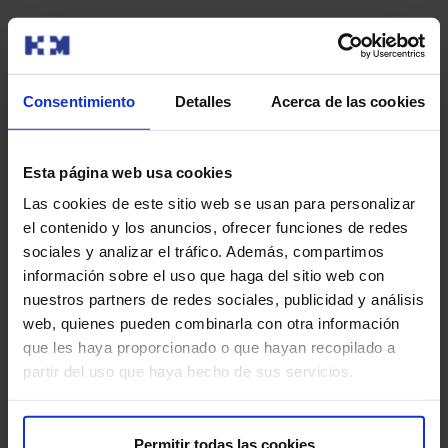
NP RAFAEL SILVA ASUME EL CARGO DE DIRECTOR
TERRITORIAL DE HM HOSPITALES EN GALICIA.doc
Consentimiento
Detalles
Acerca de las cookies
Esta página web usa cookies
Las cookies de este sitio web se usan para personalizar
el contenido y los anuncios, ofrecer funciones de redes
También te puede interesar
sociales y analizar el tráfico. Además, compartimos
información sobre el uso que haga del sitio web con
nuestros partners de redes sociales, publicidad y análisis
web, quienes pueden combinarla con otra información
que les haya proporcionado o que hayan recopilado a
partir del uso que haya hecho de sus servicios.
Permitir todas las cookies