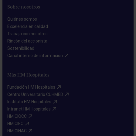
Sobre nosotros
Quiénes somos​
Excelencia en calidad​
Trabaja con nosotros​
Rincón del accionista​
Sostenibilidad​
Canal interno de información​
Más HM Hospitales
Fundación HM Hospitales​
Centro Universitario CUHMED​
Instituto HM Hospitales​
Intranet HM Hospitales​
HM CIOCC​
HM CIEC​
HM CINAC​