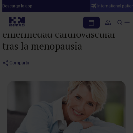
Noticias
Descarga la app
International patie
Detectar y prevenir la
enfermedad cardiovascular
tras la menopausia
Compartir