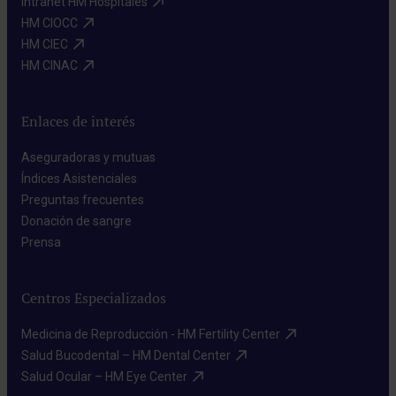
Intranet HM Hospitales​
HM CIOCC​
HM CIEC​
HM CINAC​
Enlaces de interés
Aseguradoras y mutuas​
Índices Asistenciales​
Preguntas frecuentes​
Donación de sangre​
Prensa​
Centros Especializados
Medicina de Reproducción - HM Fertility Center​
Salud Bucodental – HM Dental Center​
Salud Ocular – HM Eye Center​