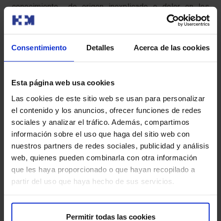
conocimiento de origen inexplicado o dolor en los
miembros inferiores al caminar. La exploración física, una
analítica general y un electrocardiograma en reposo nos
permitirán calcular la probabilidad de poder padecer una
Consentimiento
Detalles
Acerca de las cookies
patología cardiovascular».
En función de estos datos preliminares el cardiólogo
Esta página web usa cookies
programa de forma escalonada distintas pruebas
Las cookies de este sitio web se usan para personalizar
valorativas para conocer el estado real del corazón y las
el contenido y los anuncios, ofrecer funciones de redes
arterias. (Ecocardiografía, prueba de esfuerzo, angioTAC
sociales y analizar el tráfico. Además, compartimos
coronario, resonancia cardiaca o la arteriografía
información sobre el uso que haga del sitio web con
coronaria). «Es fundamental la concienciación de que la
nuestros partners de redes sociales, publicidad y análisis
enfermedad cardiovascular no es una enfermedad del
web, quienes pueden combinarla con otra información
varón y que ante cualquier síntoma de alarma debe acudir
que les haya proporcionado o que hayan recopilado a
con precocidad al hospital y no con el retraso de tiempo
partir del uso que haya hecho de sus servicios.
con el que muchas veces aparecen en Urgencias»,
recomienda el Dr. Rodríguez Rodrigo.
Permitir todas las cookies
En el campo de la detección, prevención y diagnóstico el