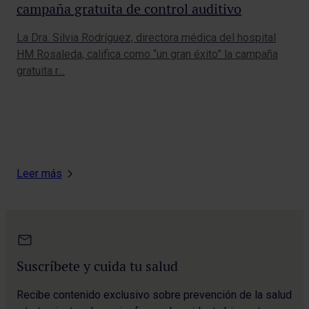
campaña gratuita de control auditivo
La Dra. Silvia Rodríguez, directora médica del hospital
Ca
HM Rosaleda, califica como “un gran éxito” la campaña
Es
gratuita r…
To
Cal
201
Leer más
Suscríbete y cuida tu salud
Recibe contenido exclusivo sobre prevención de la salud