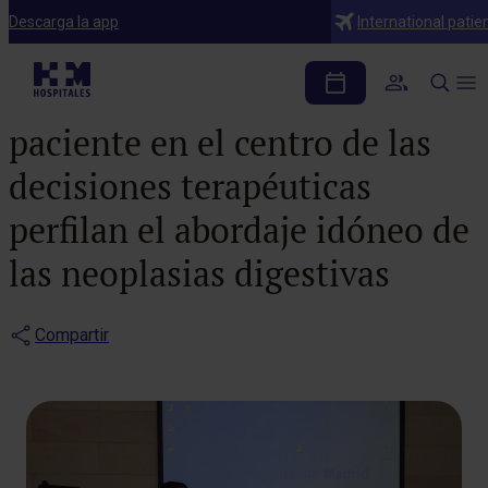
Notas de prensa
Descarga la app
International patie
Personalizar el
tratamiento y poner al
paciente en el centro de las
decisiones terapéuticas
perfilan el abordaje idóneo de
las neoplasias digestivas
Compartir