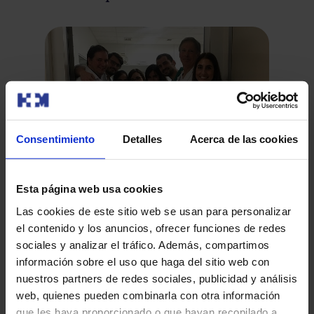
Consentimiento
Detalles
Acerca de las cookies
HM CINAC culmina el ensayo clínico para
Esta página web usa cookies
demostrar la seguridad y la eficacia del
De
Las cookies de este sitio web se usan para personalizar
abordaje mediante HIFU de las
El Centro Integral de Neurociencias AC HM CINAC,
el contenido y los anuncios, ofrecer funciones de redes
ca
manifestaciones motoras de la enfermedad
ubicado en el Hospital Universitario HM Puerta del Sur
sociales y analizar el tráfico. Además, compartimos
de Parkinson
de Móstoles, aca…
La 
información sobre el uso que haga del sitio web con
que
nuestros partners de redes sociales, publicidad y análisis
per
web, quienes pueden combinarla con otra información
que les haya proporcionado o que hayan recopilado a