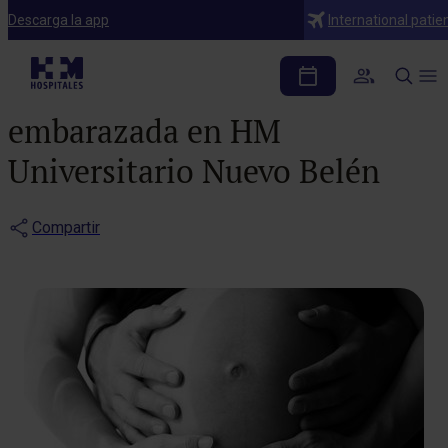
Notas de prensa
Descarga la app
International patie
Nueva consulta de
fisioterapia para la mujer
embarazada en HM
Universitario Nuevo Belén
Compartir