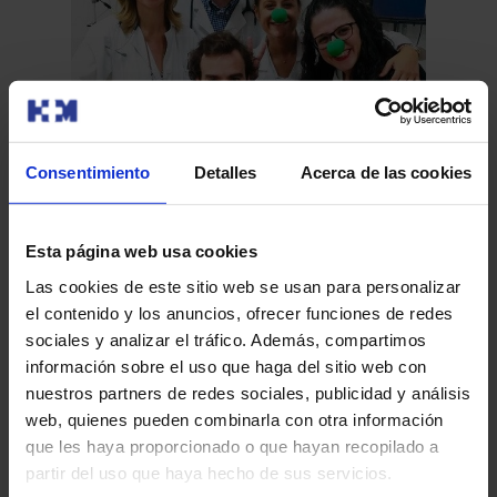
Consentimiento
Detalles
Acerca de las cookies
El
Ayúdanos a que la Dra. Rubio se convierta en
Esta página web usa cookies
Pr
la ‘Capitana Optimista’
Las cookies de este sitio web se usan para personalizar
El 
el contenido y los anuncios, ofrecer funciones de redes
Año a año la Fundación Hospital Optimista abre el plazo
HM 
sociales y analizar el tráfico. Además, compartimos
para elegir al Capitán Optimista y la Historia más
gal
información sobre el uso que haga del sitio web con
Optimista. Al…
nuestros partners de redes sociales, publicidad y análisis
web, quienes pueden combinarla con otra información
que les haya proporcionado o que hayan recopilado a
Leer más
partir del uso que haya hecho de sus servicios.