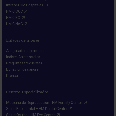
Intranet HM Hospitales​
HM CIOCC​
HM CIEC​
HM CINAC​
Enlaces de interés
Aseguradoras y mutuas​
Índices Asistenciales​
Preguntas frecuentes​
Donación de sangre​
Prensa​
Centros Especializados
Medicina de Reproducción - HM Fertility Center​
Salud Bucodental – HM Dental Center​
Salud Ocular – HM Eye Center​