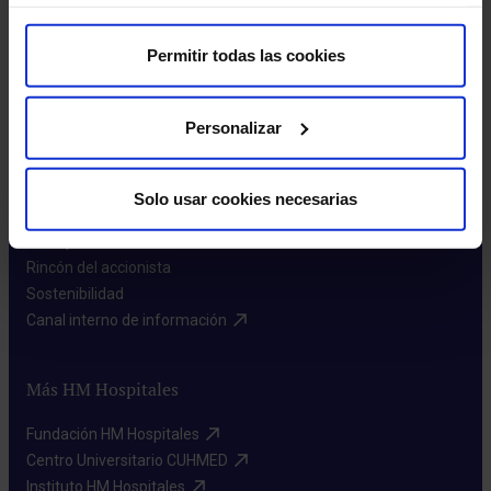
Permitir todas las cookies
Personalizar
Sobre nosotros
Quiénes somos​
Solo usar cookies necesarias
Excelencia en calidad​
Trabaja con nosotros​
Rincón del accionista​
Sostenibilidad​
Canal interno de información​
Más HM Hospitales
Fundación HM Hospitales​
Centro Universitario CUHMED​
Instituto HM Hospitales​