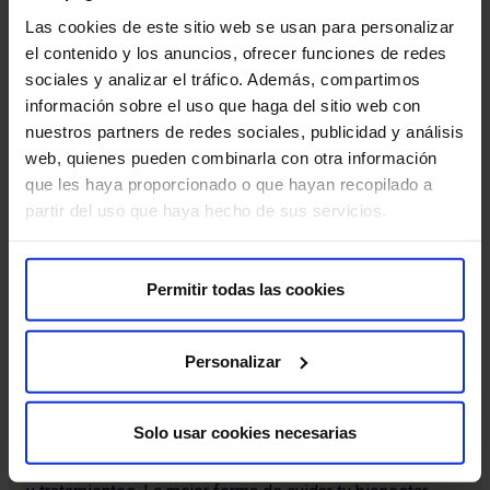
HM Nuevo Belén crea un Comité de
Las cookies de este sitio web se usan para personalizar
La 
Lactancia para promover la lactancia
el contenido y los anuncios, ofrecer funciones de redes
que
sociales y analizar el tráfico. Además, compartimos
materna desde el nacimiento del bebé
per
HM Nuevo Belén pone en marcha esta iniciativa,
información sobre el uso que haga del sitio web con
consciente de la importancia que tiene, como hospital
nuestros partners de redes sociales, publicidad y análisis
materno-infantil, e…
web, quienes pueden combinarla con otra información
que les haya proporcionado o que hayan recopilado a
partir del uso que haya hecho de sus servicios.
Leer más
Permitir todas las cookies
Personalizar
Suscríbete y cuida tu salud
Solo usar cookies necesarias
Recibe contenido exclusivo sobre prevención de la salud