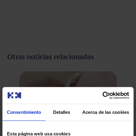
Otras noticias relacionadas
Consentimiento
Detalles
Acerca de las cookies
De
ca
Esta página web usa cookies