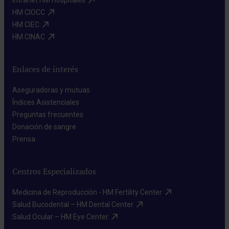
Intranet HM Hospitales​
HM CIOCC​
HM CIEC​
HM CINAC​
Enlaces de interés
Aseguradoras y mutuas​
Índices Asistenciales​
Preguntas frecuentes​
Donación de sangre​
Prensa​
Centros Especializados
Medicina de Reproducción - HM Fertility Center​
Salud Bucodental – HM Dental Center​
Salud Ocular – HM Eye Center​