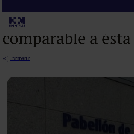
Notas de prensa
“No tengo cono
comparable a ésta
Compartir