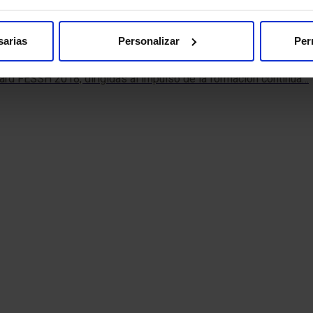
sarias
Personalizar
Per
ard FESSH 2018, dirigidas al impulso de la formación continua…