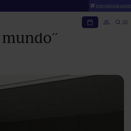
International patie
ista una unidad
el mundo”