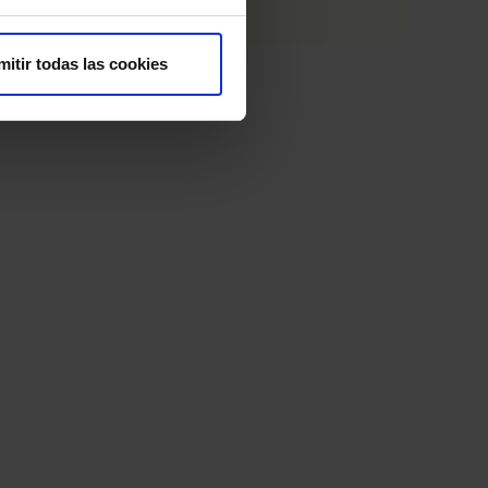
mitir todas las cookies
¿P
Atrá