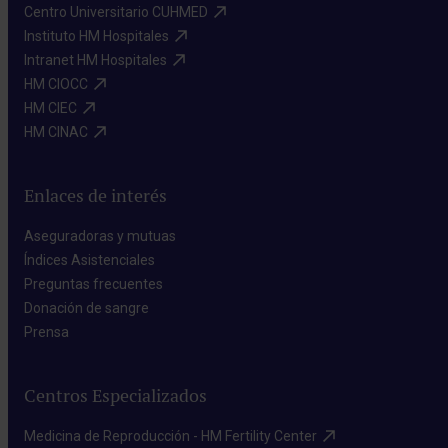
Centro Universitario CUHMED​
Instituto HM Hospitales​
Intranet HM Hospitales​
HM CIOCC​
HM CIEC​
HM CINAC​
Enlaces de interés
Aseguradoras y mutuas​
Índices Asistenciales​
Preguntas frecuentes​
Donación de sangre​
Prensa​
Centros Especializados
Medicina de Reproducción - HM Fertility Center​