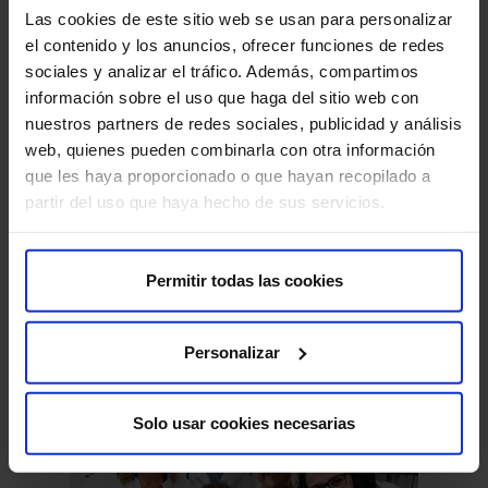
partir de ahí «el mismo cuerpo comienza a degradarlo,
Las cookies de este sitio web se usan para personalizar
por lo que es aconsejable un repaso cada cierto tiempo»,
el contenido y los anuncios, ofrecer funciones de redes
concluyen.
sociales y analizar el tráfico. Además, compartimos
información sobre el uso que haga del sitio web con
nuestros partners de redes sociales, publicidad y análisis
web, quienes pueden combinarla con otra información
NP_Micropigmentacion.doc
que les haya proporcionado o que hayan recopilado a
partir del uso que haya hecho de sus servicios.
Permitir todas las cookies
También te puede interesar
Personalizar
Solo usar cookies necesarias