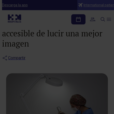
Notas de prensa
Descarga la app
International patie
Micropigmentación: la
forma más rápida, cómoda y
accesible de lucir una mejor
imagen
Compartir