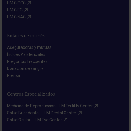
HM CIOCC​
HM CIEC​
HM CINAC​
Enlaces de interés
Aseguradoras y mutuas​
Índices Asistenciales​
Preguntas frecuentes​
Donación de sangre​
Prensa​
Centros Especializados
Medicina de Reproducción - HM Fertility Center​
Salud Bucodental – HM Dental Center​
Salud Ocular – HM Eye Center​