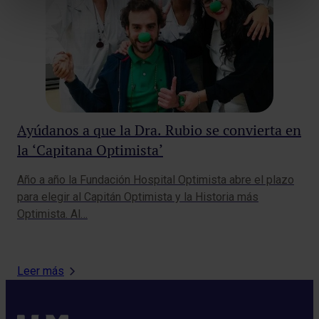
La
Ayúdanos a que la Dra. Rubio se convierta en
Es
la ‘Capitana Optimista’
un
El 
Año a año la Fundación Hospital Optimista abre el plazo
pro
para elegir al Capitán Optimista y la Historia más
tec
Optimista. Al…
Leer más