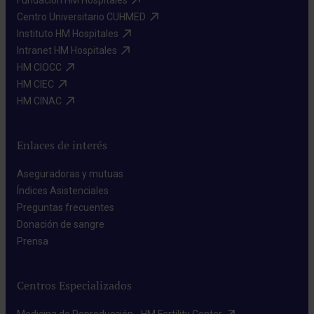
Fundación HM Hospitales​
Centro Universitario CUHMED​
Instituto HM Hospitales​
Intranet HM Hospitales​
HM CIOCC​
HM CIEC​
HM CINAC​
Enlaces de interés
Aseguradoras y mutuas​
Índices Asistenciales​
Preguntas frecuentes​
Donación de sangre​
Prensa​
Centros Especializados