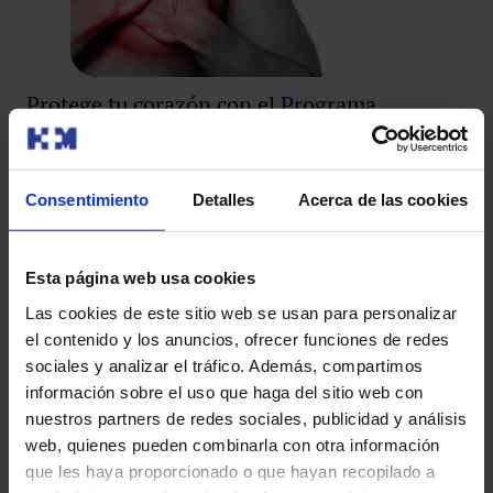
Protege tu corazón con el Programa
Personalizado de Salud Cardiovascular
Co
el
Las enfermedades cardiovasculares son la principal
Ho
Consentimiento
Detalles
Acerca de las cookies
causa de muerte en todo el mundo. Detrás se encuentra
Mad
el incremento d…
sem
San
Esta página web usa cookies
Las cookies de este sitio web se usan para personalizar
el contenido y los anuncios, ofrecer funciones de redes
Leer más
sociales y analizar el tráfico. Además, compartimos
información sobre el uso que haga del sitio web con
nuestros partners de redes sociales, publicidad y análisis
web, quienes pueden combinarla con otra información
que les haya proporcionado o que hayan recopilado a