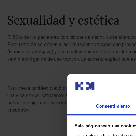
Sexualidad y estética
El 80% de las pacientes con cáncer de mama sufre alteracio
Pero también se deben a las limitaciones físicas que provoc
(la mucosa adelgaza) y una contracción de los músculos qu
vera o estrógenos de uso tópico». La experta explicó que es
Esta mesa también contó con la presencia de psicólogas y s
una vida sexual satisfactoria, pero la pareja tiene que dar t
sobre la mujer con cáncer de mama desde la perspectiva d
Consentimiento
impuesto».
Esta página web usa cookie
Las cookies de este sitio we