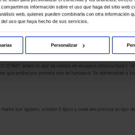
ación estética y oncológica afirmó que gracias a este método in
s, compartimos información sobre el uso que haga del sitio web 
e las cejas, raya del ojo para simular pestañas, areola y pezón.
 análisis web, quienes pueden combinarla con otra información q
r del uso que haya hecho de sus servicios.
 el futuro del cáncer de
sarias
Personalizar
Per
CC-START, aclaró lo que se realiza en ensayos clínicos fase I:
n que probar por primera vez en humanos. Se administran a los 
mama son iguales, existen 5 tipos y cada uno precisa un tipo de