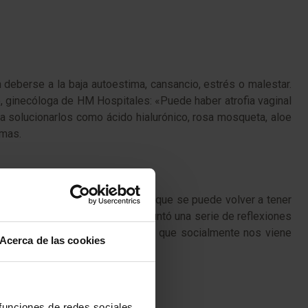
deberse a la baja autoestima, cansancio, estrés o malestar.
o, ginecóloga de HM Hospitales: «Puede haber atrofia vaginal
 solucionarlos como ácido hialurónico, rosa mosqueta, aloe
omas.
izaron a las mujeres asegurando que se puede volver a tener
especialista Yolanda Bernárdez apuntó una serie de reflexiones
abandonar el roll de cuidadoras que socialmente nos viene
Acerca de las cookies
 funciones de redes sociales