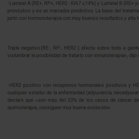
-Luminal A (RE+, RP+, HER2- KI67 ≤14%) y Luminal B (RE+ y
pronóstico y es un marcador predictivo. La base del tratamie
junto con hormonoterapia con muy buenos resultados y alta to
Triple negativo:(RE-, RP-, HER2-) afecta sobre todo a gen
vislumbrar la posibilidad de tratarlo con inmunoterapia», dij
-HER2 positivo con receptores hormonales positivos y HER
cualquier estadio de la enfermedad (adyuvancia, neoadyuvan
declaró que «son más del 20% de los casos de cáncer de 
quimioterapia, consiguen muy buena evolución».