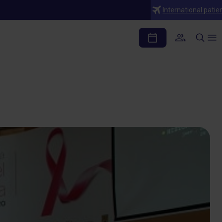
International patie
ticipa en ensayos