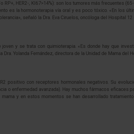
/o RP+, HER2-, KI67>14%): son los tumores más frecuentes (65-7
nto es la hormonoterapia vía oral y es poco tóxico. «En los últ
lerancia», señaló la Dra. Eva Ciruelos, oncóloga del Hospital 12
te joven y se trata con quimioterapia. «Es donde hay que inves
o la Dra. Yolanda Fernández, directora de la Unidad de Mama del Ho
2 positivo con receptores hormonales negativos. Su evolució
cia o enfermedad avanzada). Hay muchos fármacos eficaces para
mama y en estos momentos se han desarrollado tratamientos 