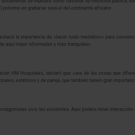
e documental se muestra cómo funciona su medicina pública, así 
El próximo en grabarse será el del continente africano.
destacó la importancia de «hacer ruido mediático» para concien
de aquí mejor informadas y más tranquilas».
ación HM Hospitales, declaró que «una de las cosas que difere
nales, estéticos y de pareja, que también tienen gran importanc
rotagonistas sois las asistentes. Aquí podéis tener interacción 