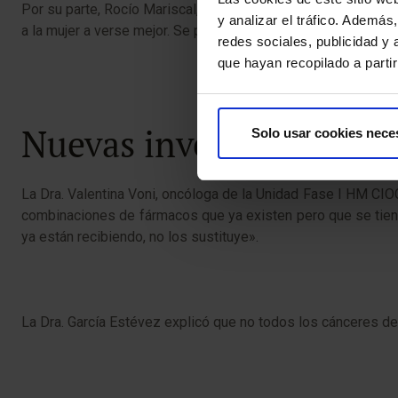
Por su parte, Rocío Mariscal, especialista en micropigment
y analizar el tráfico. Ademá
a la mujer a verse mejor. Se puede hacer micropigmentación d
redes sociales, publicidad y
que hayan recopilado a parti
Nuevas investigaciones:
Solo usar cookies nece
La Dra. Valentina Voni, oncóloga de la Unidad Fase I HM CIO
combinaciones de fármacos que ya existen pero que se tiene
ya están recibiendo, no los sustituye».
La Dra. García Estévez explicó que no todos los cánceres de 