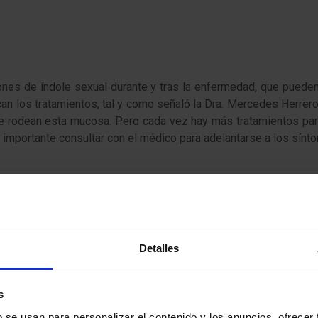
nes de índole sexual durante y tras la enfermedad, que pueden 
an los tratamientos, tal y como señaló la Dra. Mercedes Herrer
e rodean esta mucosa. Pero cada vez hay más tratamientos para
 importante consultar con el médico para adelantarse a los sínt
exólogas (Yolanda Bernárdez y Elena de Iracheta) que tranquil
odo el apoyo posible para mejorar la autoestima de la mujer. La 
e género: la necesidad de empezar a cuidarse a sí misma y «
Detalles
s
b se usan para personalizar el contenido y los anuncios, ofrecer