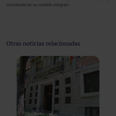
coordinada en su cuidado integral».
Otras noticias relacionadas
Al
HM
So
La 
(SE