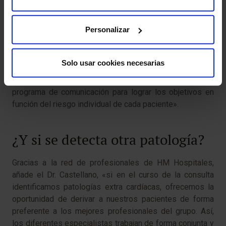
centro a realizarse cualquier tipo de prueba, por ello,
«desde el Programa, hemos intentado facilitar los
Personalizar
tiempos, dando preferencia a nuestros pacientes a las
pruebas de imagen e interconsultas. De esta manera, en
24 horas se realizan las pruebas necesarias para la
Solo usar cookies necesarias
valoración de su estado de salud, tras lo cual se realiza
una consulta de resumen con un plan establecido y un
programa de comunicación para lograr los objetivos en
función del riesgo individual de cada paciente».
¿Y si se detecta otra patología?
Gracias a la red de profesionales de HM Hospitales,
añade el Dr. Castellano, «si en el curso de la consulta
identificamos patologías extra cardíacas, ofrecemos la
oportunidad de derivar a nuestros pacientes de forma
preferente a los mejores profesionales del grupo. Así,
los diferentes especialistas trabajan de forma conjunta y