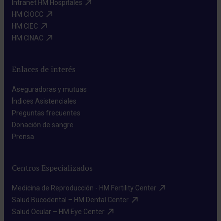
Intranet HM Hospitales​
HM CIOCC​
HM CIEC​
HM CINAC​
Enlaces de interés
Aseguradoras y mutuas​
Índices Asistenciales​
Preguntas frecuentes​
Donación de sangre​
Prensa​
Centros Especializados
Medicina de Reproducción - HM Fertility Center​
Salud Bucodental – HM Dental Center​
Salud Ocular – HM Eye Center​