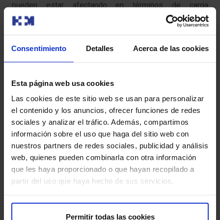
pueden estar afectando en términos de carga
aterosclerótica a diferentes territorios vasculares. Para
ello, «utilizamos las técnicas que han demostrado mayor
capacidad de predicción en enfermedad cardiovascular»,
Consentimiento
Detalles
Acerca de las cookies
como el ‘score de calcio coronario’, considerado
actualmente como el ‘gold standard’ en ese campo.
Asimismo, se incorporan otras pruebas que, según los
Esta página web usa cookies
últimos estudios publicados, son las más eficaces en la
Las cookies de este sitio web se usan para personalizar
predicción de eventos cardiovasculares. De hecho,
el contenido y los anuncios, ofrecer funciones de redes
destaca, «vamos a ser uno de los primeros centros en
sociales y analizar el tráfico. Además, compartimos
Europa en incluir la ecografía vascular tridimensional para
información sobre el uso que haga del sitio web con
el estudio del volumen de placa aterosclerótica
nuestros partners de redes sociales, publicidad y análisis
carotidea».
web, quienes pueden combinarla con otra información
que les haya proporcionado o que hayan recopilado a
Y todo, en 24 horas
partir del uso que haya hecho de sus servicios.
En HM Hospitales son conscientes de las dificultades
que el paciente puede tener en su día a día para acudir al
Permitir todas las cookies