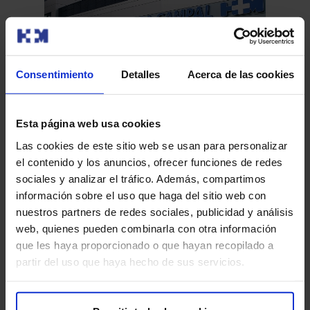
Be
al
Consentimiento
Detalles
Acerca de las cookies
Presencia muy relevante de HM Hospitales
Asi
en el congreso anual de ASCO, con 13
amp
presentaciones aceptadas y 37 profesionales
Esta página web usa cookies
El Centro Integral Oncológico Clara Campal (CIOCC) ha
com
implicados en ellas
Las cookies de este sitio web se usan para personalizar
participado con doce presentaciones en formato póster
el contenido y los anuncios, ofrecer funciones de redes
y una como c…
sociales y analizar el tráfico. Además, compartimos
información sobre el uso que haga del sitio web con
nuestros partners de redes sociales, publicidad y análisis
Leer más
web, quienes pueden combinarla con otra información
que les haya proporcionado o que hayan recopilado a
partir del uso que haya hecho de sus servicios.