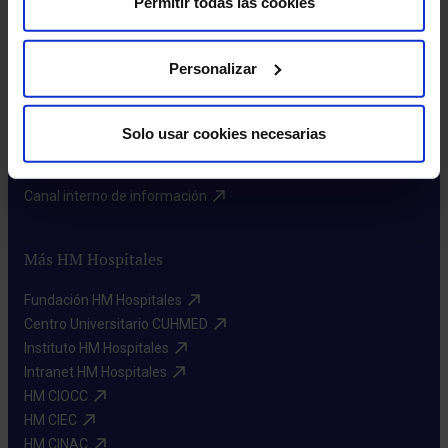
Permitir todas las cookies
Sobre nosotros
Personalizar
Quiénes somos​
Excelencia en calidad​
Trabaja con nosotros​
Solo usar cookies necesarias
Rincón del accionista​
Sostenibilidad​
Canal interno de información​
Más HM Hospitales
Fundación HM Hospitales​
Centro Universitario CUHMED​
Instituto HM Hospitales​
Intranet HM Hospitales​
HM CIOCC​
HM CIEC​
HM CINAC​