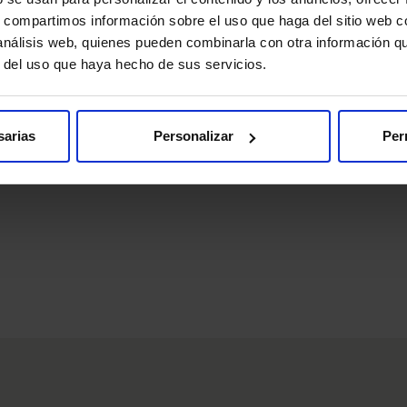
s, compartimos información sobre el uso que haga del sitio web 
 análisis web, quienes pueden combinarla con otra información q
r del uso que haya hecho de sus servicios.
 Convives con Espasticidad para formar pro
sarias
Personalizar
Per
 sido el escenario de la materialización del acuerdo entre HM…