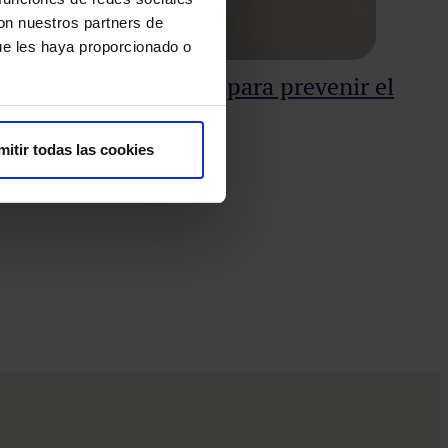
con nuestros partners de
ue les haya proporcionado o
fesionales sanitarios para prevenir el
mitir todas las cookies
Dí
Como