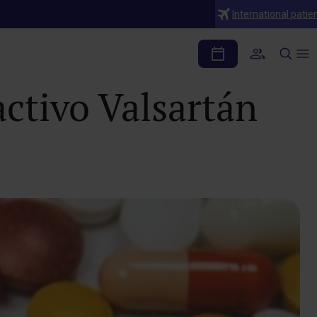
International patie
de varios lotes de
activo Valsartán