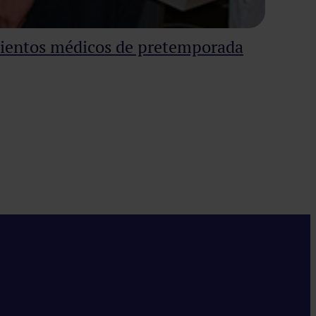
mientos médicos de pretemporada
Im
El s