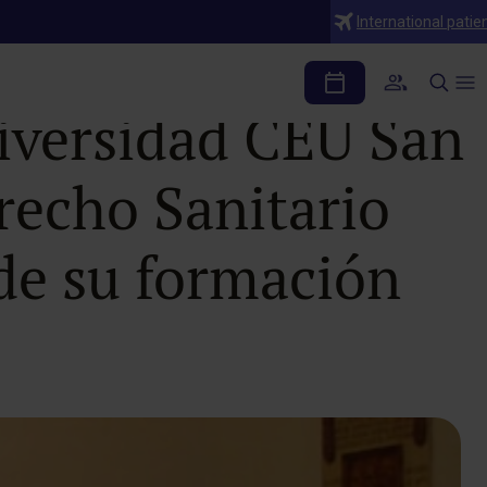
International patie
 del Máster
niversidad CEU San
recho Sanitario
 de su formación