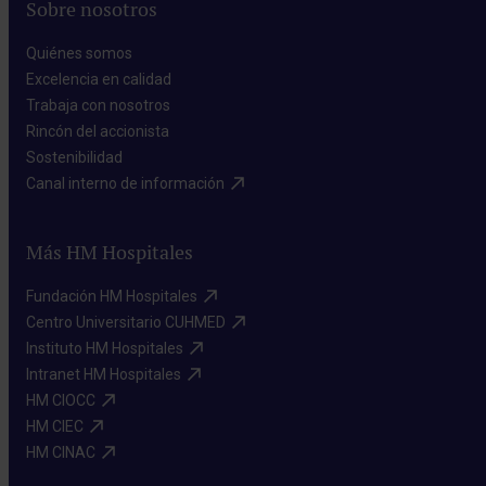
Sobre nosotros
Quiénes somos​
Excelencia en calidad​
Trabaja con nosotros​
Rincón del accionista​
Sostenibilidad​
Canal interno de información​
Más HM Hospitales
Fundación HM Hospitales​
Centro Universitario CUHMED​
Instituto HM Hospitales​
Intranet HM Hospitales​
HM CIOCC​
HM CIEC​
HM CINAC​