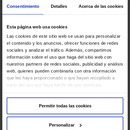
un adecuado nivel de hidratación. Además, puesto que se
Consentimiento
Detalles
Acerca de las cookies
trata de actividades a las que se suele dedicar toda la
jornada, recomienda hacer descansos y comer algo. «La
fatiga aumenta el riesgo de lesiones, así que si uno está
Esta página web usa cookies
cansado es mejor dejar de esquiar y volver al hotel»,
aconseja.
Las cookies de este sitio web se usan para personalizar
el contenido y los anuncios, ofrecer funciones de redes
sociales y analizar el tráfico. Además, compartimos
Protege tu piel y tus ojos
información sobre el uso que haga del sitio web con
nuestros partners de redes sociales, publicidad y análisis
Uno de los alicientes de la montaña es poder disfrutar
web, quienes pueden combinarla con otra información
del aire libre. No debemos olvidar que aquí nuestra
que les haya proporcionado o que hayan recopilado a
exposición a las radiaciones solares es superior a lo
partir del uso que haya hecho de sus servicios.
habitual, por ello, «es necesario utilizar protección solar
factor 50 o 50+, aplicarla 15 minutos antes de esquiar y
reaplicarla cada 2 horas. Del mismo modo, debemos
Permitir todas las cookies
proteger nuestros ojos con unas gafas o máscara
adecuadas».
Personalizar