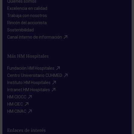
Quiénes somos​
Excelencia en calidad​
Trabaja con nosotros​
Rincón del accionista​
Sostenibilidad​
Canal interno de información​
Más HM Hospitales
Fundación HM Hospitales​
Centro Universitario CUHMED​
Instituto HM Hospitales​
Intranet HM Hospitales​
HM CIOCC​
HM CIEC​
HM CINAC​
Enlaces de interés