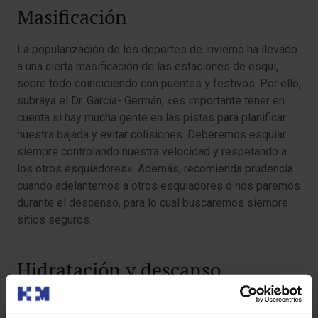
Masificación
La popularización de los deportes de invierno ha llevado
a una cierta masificación de las estaciones de esquí,
sobre todo coincidiendo con puentes y festivos. Por ello,
subraya el Dr. García- Germán, «es importante tener en
cuenta si hay mucha gente en las pistas para planificar
nuestra bajada y evitar colisiones. Deberemos esquiar
siempre controlando nuestra velocidad y respetando a
los otros esquiadores». Además, recomienda prudencia
cuando adelantemos a otros esquiadores o nos paremos
durante el descenso, para lo cual buscaremos siempre
sitios seguros.
Hidratación y descanso
Como en cualquier otro deporte, es necesario mantener