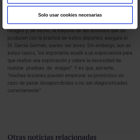
Ante una lesión, consulta
Solo usar cookies necesarias
Todas estas recomendaicone nos ayudan a minimizar los
riesgos y, de hecho, la mayoria de las lesiones que se
producen con la práctica de estos deportes, asegura el
Dr. García-Germán, suelen ser leves. Sin embargo, aun en
estos casos, “es importante acudir a un especialista para
que realice una exploración y valore la necesidad de
realizar pruebas de imagen”. Y es que, advierte,
“muchas lesiones pueden empeorar su pronóstico en
caso de pasar desapercibidas o no ser diagnosticadas
correctamente”.
Otras noticias relacionadas