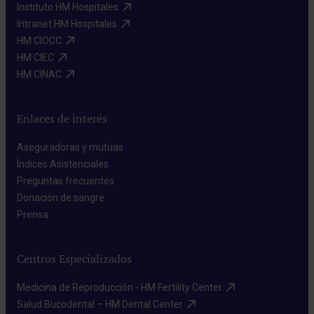
Instituto HM Hospitales​
Intranet HM Hospitales​
HM CIOCC​
HM CIEC​
HM CINAC​
Enlaces de interés
Aseguradoras y mutuas​
Índices Asistenciales​
Preguntas frecuentes​
Donación de sangre​
Prensa​
Centros Especializados
Medicina de Reproducción - HM Fertility Center​
Salud Bucodental – HM Dental Center​