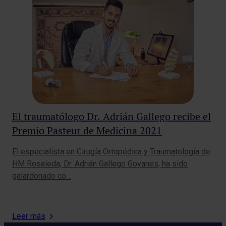
El traumatólogo Dr. Adrián Gallego recibe el
HM
Premio Pasteur de Medicina 2021
po
te
El especialista en Cirugía Ortopédica y Traumatología de
HM 
HM Rosaleda, Dr. Adrián Gallego Goyanes, ha sido
sem
galardonado co…
pru
Leer más