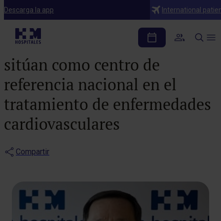
Notas de prensa
Descarga la app
International patie
Las estadísticas de HM
CIEC referentes a 2015 lo
sitúan como centro de
referencia nacional en el
tratamiento de enfermedades
cardiovasculares
Compartir