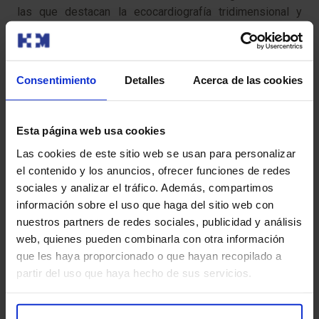
las que destacan la ecocardiografía tridimensional y
otras técnicas de imagen avanzada como son la
tomografía computarizada multidetector (TCMD) o la
resonancia magnética (RM). Estos avances, unidos a los
especialistas que forman la Unidad, la han convertido en
Consentimiento
Detalles
Acerca de las cookies
un referente nacional.
Esta página web usa cookies
De hecho, en 2015 se realizaron 729 TC coronarias, 234
RM cardiacas, 744 ecocardiografías 3D (ETT) y 307
Las cookies de este sitio web se usan para personalizar
ecocardiografías (ETE).
el contenido y los anuncios, ofrecer funciones de redes
sociales y analizar el tráfico. Además, compartimos
La Unidad de Imagen cuenta con un laboratorio de
información sobre el uso que haga del sitio web con
ecocardiografía situado en HM Montepríncipe,
nuestros partners de redes sociales, publicidad y análisis
conectado al resto de hospitales del grupo a través de
web, quienes pueden combinarla con otra información
un servidor específico para el almacenaje y análisis de
que les haya proporcionado o que hayan recopilado a
imágenes cardiacas. Además, este hospital presenta un
partir del uso que haya hecho de sus servicios.
equipo de TC de 160 detectores de última generación de
Toshiba y un equipo de RM cardiaca de 1.5 teslas. En HM