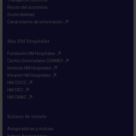
Trabaja con nosotros​
Rincón del accionista​
Sostenibilidad​
Canal interno de información​
Más HM Hospitales
Fundación HM Hospitales​
Centro Universitario CUHMED​
Instituto HM Hospitales​
Intranet HM Hospitales​
HM CIOCC​
HM CIEC​
HM CINAC​
Enlaces de interés
Aseguradoras y mutuas​