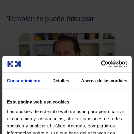
También te puede interesar
Consentimiento
Detalles
Acerca de las cookies
Esta página web usa cookies
Te
Las cookies de este sitio web se usan para personalizar
el contenido y los anuncios, ofrecer funciones de redes
de
sociales y analizar el tráfico. Además, compartimos
ce
El Dr. Javier de Castro Carpeño se incorpora
Ter
información sobre el uso que haga del sitio web con