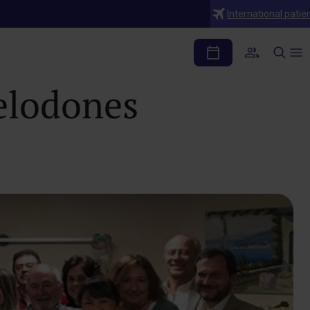
International patie
isitan la
elodones