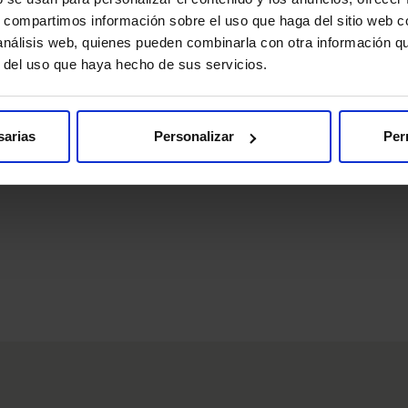
s, compartimos información sobre el uso que haga del sitio web 
 análisis web, quienes pueden combinarla con otra información q
) han firmado un acuerdo por el que dicho grupo hospitalario s
r del uso que haya hecho de sus servicios.
sarias
Personalizar
Per