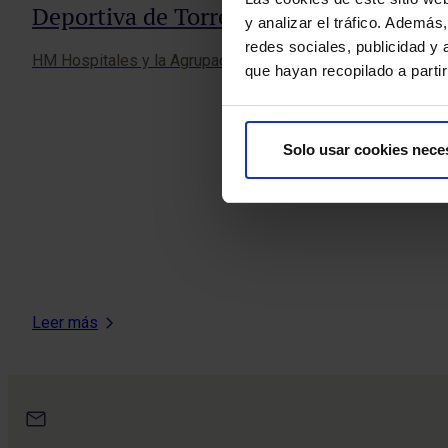
Deportiva de Torrelodones
y analizar el tráfico. Ademá
redes sociales, publicidad y
HM Hospitales y la Agrupación Deportiva Torrelodones (ADT
que hayan recopilado a parti
Solo usar cookies nece
Leer más