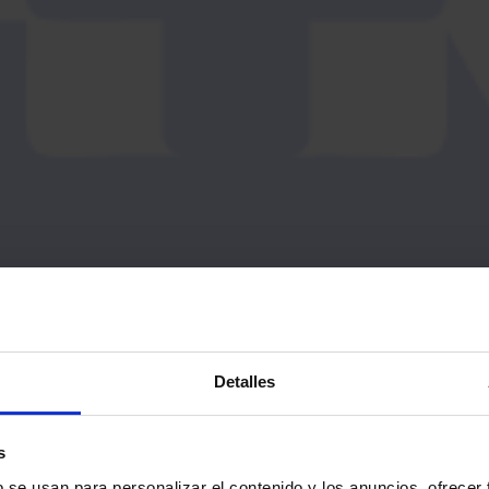
Detalles
s
 primer equipo masculino de Primera Divis
b se usan para personalizar el contenido y los anuncios, ofrecer