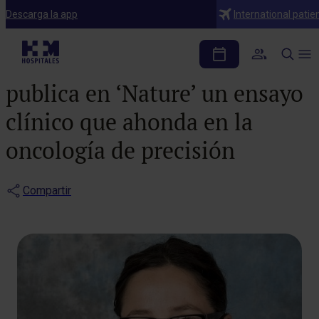
Notas de prensa
Descarga la app
International patie
La investigadora de HM
CIOCC, Dra. Valentina Boni,
publica en ‘Nature’ un ensayo
clínico que ahonda en la
oncología de precisión
Compartir