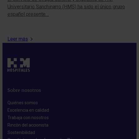
Cirugía Robótica
Universitario Sanchinarro (HMS) ha sido el único grupo
Pue
español presente…
‘Me
Leer más
Sobre nosotros
Quiénes somos​
Excelencia en calidad​
Trabaja con nosotros​
Rincón del accionista​
Sostenibilidad​