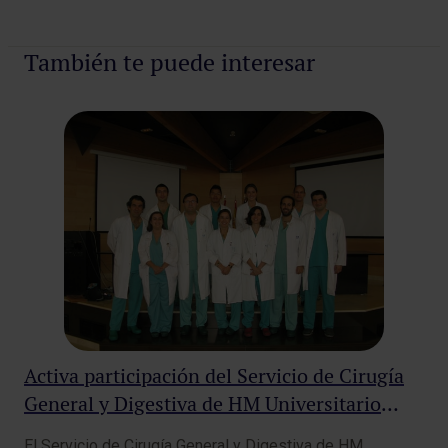
También te puede interesar
Activa participación del Servicio de Cirugía
HM
General y Digestiva de HM Universitario
ga
Sanchinarro en el Congreso Mundial de de
Sp
El Servicio de Cirugía General y Digestiva de HM
Los