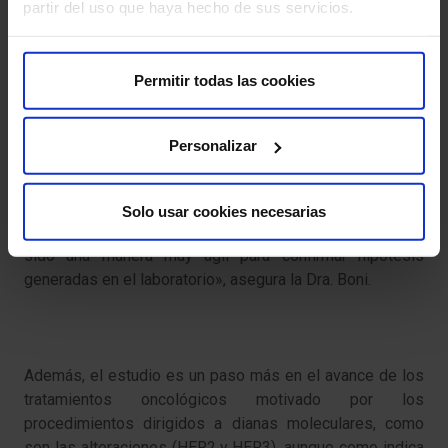
partir del uso que haya hecho de sus servicios.
Permitir todas las cookies
Avance sustancial
Este ensayo es un ejemplo significativo de la
Personalizar
importancia de los estudios traslacionales en los que se
utiliza la biología molecular para conocer más a fondo el
comportamiento del tumor. «Son factores que no se
Solo usar cookies necesarias
pueden predecir en ámbito preclínico y este estudio ha
sido una manera muy ágil para confirmar hipótesis
generadas en el laboratorio», asegura la Dra. Boni.
Además, el estudio es un paso más en el avance de los
tratamientos oncológicos motivado por los
procedimientos dirigidos a dianas moleculares, como
son las alteraciones (HER2
y HER3), aunque como indica