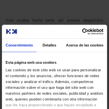
Esta prueba forma parte del arsenal diagnóstico
disponible en HM CIOCC, primer ‘Cáncer Center’ privado
de España con más de 3.300 nuevos pacientes en 2017.
«Lo que explicamos al paciente es que necesitamos
buscar nuevas vías para tratar su tumor, se trata de
Consentimiento
Detalles
Acerca de las cookies
intentar ‘abrir puertas’ que puedan representar opciones
de tratamiento. Lo primero es buscar si la célula tumoral
presenta la cerradura específica (la mutación) para usar
Esta página web usa cookies
una terapia dirigida (una llave capaz de abrir la puerta) y
Las cookies de este sitio web se usan para personalizar
así actuar contra la célula tumoral. Neratinib es un
el contenido y los anuncios, ofrecer funciones de redes
fármaco que ya se utiliza en pacientes con
sociales y analizar el tráfico. Además, compartimos
sobreexpresión de HER2 en cáncer de mama pero con
información sobre el uso que haga del sitio web con
este estudio se ha querido probar la eficacia en tumores
nuestros partners de redes sociales, publicidad y análisis
con mutaciones, no sobreexpresión, independientemente
web, quienes pueden combinarla con otra información
de la tipología de tumor», afirma la Dra. Boni.
que les haya proporcionado o que hayan recopilado a