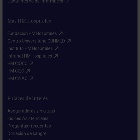
Canal interno de información​
Más HM Hospitales
Fundación HM Hospitales​
Centro Universitario CUHMED​
Instituto HM Hospitales​
Intranet HM Hospitales​
HM CIOCC​
HM CIEC​
HM CINAC​
Enlaces de interés
Aseguradoras y mutuas​
Índices Asistenciales​
Preguntas frecuentes​
Donación de sangre​