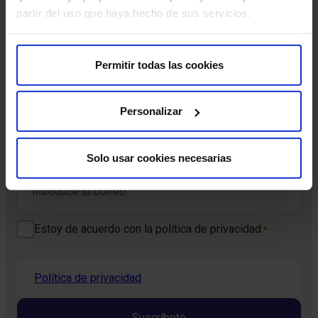
partir del uso que haya hecho de sus servicios.
Suscríbete y cuida tu salud
Recibe contenido exclusivo sobre prevención de la salud
Permitir todas las cookies
y tratamientos. La mejor forma de cuidar tu bienestar
comienza con estar informado.
Personalizar
Nombre
*
Solo usar cookies necesarias
Nombre
Correo electrónico
*
Consentimiento
Estoy de acuerdo con la política de privacidad
*
*
Política de privacidad