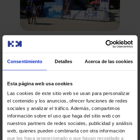
La Fundación Hospital de Madrid y el
Pr
Ayuntamiento de Boadilla del Monte firman
Pe
la renovación del convenio para la Carrera
Madrid, 24 de abril de 2013. Esta mañana se ha firmado
Las
Consentimiento
Detalles
Acerca de las cookies
HM Corre por la Vida
la reanudación del convenio entre la Fundación Hospital
cau
de Madrid…
el 
Esta página web usa cookies
Las cookies de este sitio web se usan para personalizar
el contenido y los anuncios, ofrecer funciones de redes
sociales y analizar el tráfico. Además, compartimos
Leer más
información sobre el uso que haga del sitio web con
nuestros partners de redes sociales, publicidad y análisis
web, quienes pueden combinarla con otra información
que les haya proporcionado o que hayan recopilado a