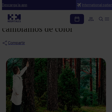
Noticias
Descarga la app
International patie
Por una buena causa, nos
cambiamos de color
Compartir