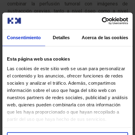
combinar la perfusión tumoral con imágenes de
sustracción previas, tanto a nivel óseo como a nivel
metastásico. Esto permite dirigir biopsias a zonas
hipervasculares no visibles en estudios morfológicos»,
apunta el Dr. López de la Guardia.
Consentimiento
Detalles
Acerca de las cookies
Esta página web usa cookies
Otros de las utilidades de Aquilion One es la
perfusión
Las cookies de este sitio web se usan para personalizar
tanto parénquima como de los vasos cerebrales sin
el contenido y los anuncios, ofrecer funciones de redes
tener que utilizar más contraste intravenoso
. Tanto
sociales y analizar el tráfico. Además, compartimos
en estos estudios neurológicos, como en cualquier otra
información sobre el uso que haga del sitio web con
parte del organismo permite realizar estudios vasculares
nuestros partners de redes sociales, publicidad y análisis
extrayendo el hueso y el calcio. Por último, existe la
web, quienes pueden combinarla con otra información
posibilidad de utilizar energía dual para diferenciación de
que les haya proporcionado o que hayan recopilado a
cálculos renales de cara al tratamiento de litotricia.
partir del uso que haya hecho de sus servicios.
En definitiva, un avance diagnóstico de primer orden que
va en sintonía con la filosofía de HM Hospitales de