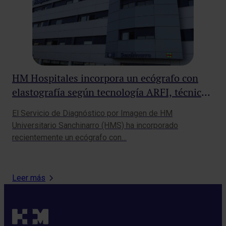
HM Hospitales incorpora un ecógrafo con
La
elastografía según tecnología ARFI, técnica
Sa
diagnóstica no invasiva
El Servicio de Diagnóstico por Imagen de HM
El 
Universitario Sanchinarro (HMS) ha incorporado
hol
recientemente un ecógrafo con…
Cen
Leer más