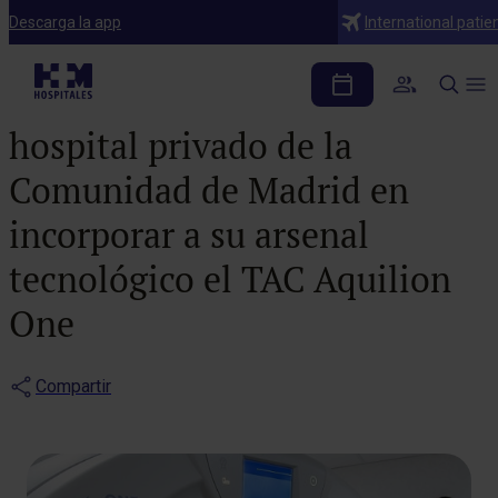
Notas de prensa
Descarga la app
International patie
HM Sanchinarro se
convierte en el primer
hospital privado de la
Comunidad de Madrid en
incorporar a su arsenal
tecnológico el TAC Aquilion
One
Compartir