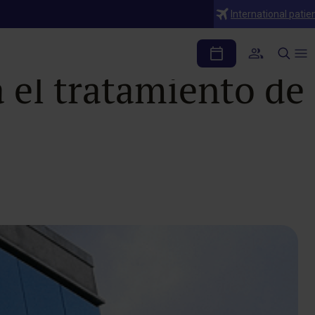
International patie
 Urología con la
 el tratamiento de