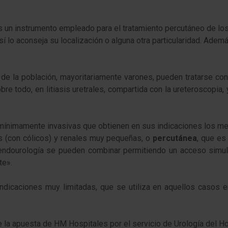
s un instrumento empleado para el tratamiento percutáneo de los
 lo aconseja su localización o alguna otra particularidad. Ademá
% de la población, mayoritariamente varones, pueden tratarse co
bre todo, en litiasis uretrales, compartida con la ureteroscopia
mínimamente invasivas que obtienen en sus indicaciones los mejo
les (con cólicos) y renales muy pequeñas, o
percutánea
, que es
endourología se pueden combinar permitiendo un acceso simult
te».
indicaciones muy limitadas, que se utiliza en aquellos casos 
la apuesta de HM Hospitales por el servicio de Urología del Hos