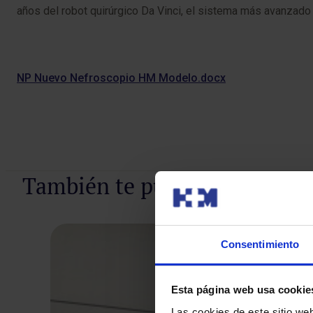
años del robot quirúrgico Da Vinci, el sistema más avanzado e
NP Nuevo Nefroscopio HM Modelo.docx
También te puede interesar
Consentimiento
Esta página web usa cookie
Las cookies de este sitio we