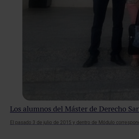
Los alumnos del Máster de Derecho Sani
​El pasado 3 de julio de 2015 y dentro de Módulo correspo