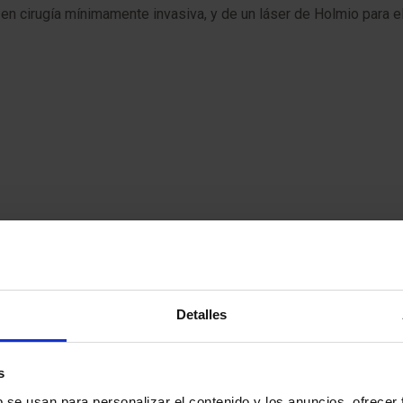
n cirugía mínimamente invasiva, y de un láser de Holmio para el 
Detalles
s
b se usan para personalizar el contenido y los anuncios, ofrecer