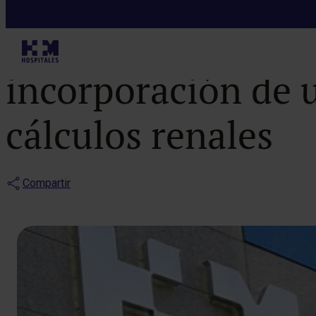
Notas de prensa
HM Modelo refue
incorporación de 
cálculos renales
Compartir