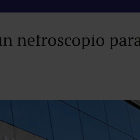
rza su servicio de
un nefroscopio para