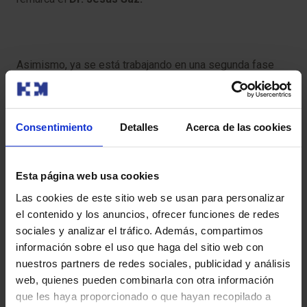
Asimismo, ya se está trabajando en una segunda fase
para la implementación de estos dos centros en la app
de HM Hospitales, lo que supondrá un importante avance
en la digitalización de todos los procesos de
Consentimiento
Detalles
Acerca de las cookies
comunicación clínica del paciente con su hospital.
NP HM HOSPITALES PRESENTA LAS NUEVAS PÁGINAS
Esta página web usa cookies
WEB DE HM SAN FRANCISCO Y HM REGLA.docx
Las cookies de este sitio web se usan para personalizar
el contenido y los anuncios, ofrecer funciones de redes
sociales y analizar el tráfico. Además, compartimos
información sobre el uso que haga del sitio web con
nuestros partners de redes sociales, publicidad y análisis
También te puede interesar
web, quienes pueden combinarla con otra información
que les haya proporcionado o que hayan recopilado a