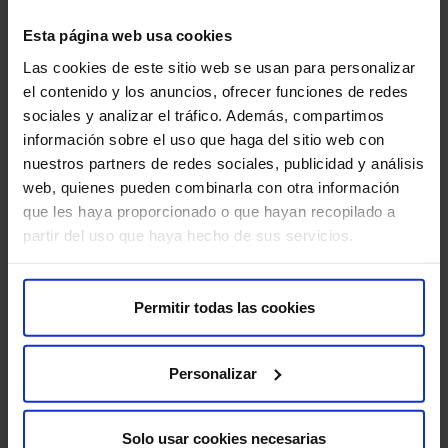
«nuestra misión es atender sus necesidades y
Esta página web usa cookies
problemas específicos estableciendo cauces de apoyo
Las cookies de este sitio web se usan para personalizar
y seguimiento».
el contenido y los anuncios, ofrecer funciones de redes
sociales y analizar el tráfico. Además, compartimos
información sobre el uso que haga del sitio web con
nuestros partners de redes sociales, publicidad y análisis
A pesar de esa buena educación, como es lógico, la
web, quienes pueden combinarla con otra información
adolescente tiene muchas dudas con respecto a su
que les haya proporcionado o que hayan recopilado a
desarrollo, entre ellas, destaca la Dra. Calvo, «sobre la
partir del uso que haya hecho de sus servicios.
regularidad de sus periodos menstruales, el desarrollo
de los caracteres sexuales secundarios o hábitos
alimenticios y peso corporal». A estas se añaden otras
Permitir todas las cookies
relacionadas con la prevención de enfermedades de
transmisión sexual y los anticonceptivos, temas que,
apunta, «a menudo, no se atreven a preguntar a sus
Personalizar
padres».
Solo usar cookies necesarias