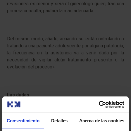
revisiones es menor y será el ginecólogo quien, tras una
primera consulta, pautará la más adecuada.
Del mismo modo, añade, «cuando se está controlando o
tratando a una paciente adolescente por alguna patología,
la frecuencia en la asistencia va a venir dada por la
necesidad de vigilar algún tratamiento prescrito o la
evolución del proceso».
Las dudas
Con respecto a la sexualidad, apunta la Dra. Calvo, «la
adolescente de hoy en día tiene una buena educación y
Consentimiento
Detalles
Acerca de las cookies
es consciente de los riesgos que conlleva para su salud
no tener hábitos saludables». En esta línea, subraya,