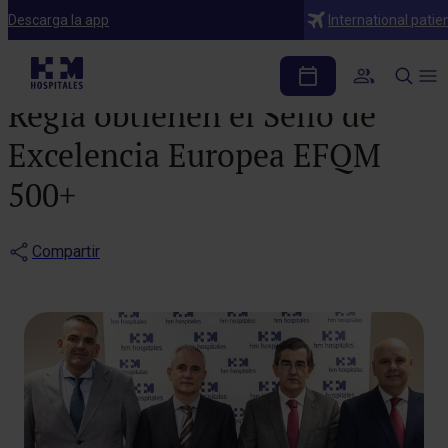
Noticias
Descarga la app
International patie
HM San Francisco y HM
Regla obtienen el Sello de
Excelencia Europea EFQM
500+
Compartir