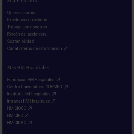
Sobre nosotros
Quiénes somos​
Excelencia en calidad​
Trabaja con nosotros​
Rincón del accionista​
Sostenibilidad​
Canal interno de información​
Más HM Hospitales
Fundación HM Hospitales​
Centro Universitario CUHMED​
Instituto HM Hospitales​
Intranet HM Hospitales​
HM CIOCC​
HM CIEC​
HM CINAC​