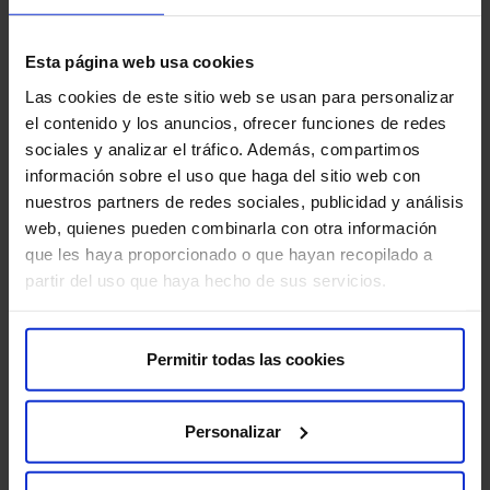
caso se presenta en su comité especializado, que
planifica para cada paciente el mejor tratamiento posible.
Esta página web usa cookies
Pero los servicios asistenciales van más allá, ya que el
centro garantiza, según explica la Dra. Curiel, «un
Las cookies de este sitio web se usan para personalizar
tratamiento integral y coordinado de todas las dolencias
el contenido y los anuncios, ofrecer funciones de redes
secundarias, de forma que el paciente y sus allegados
sociales y analizar el tráfico. Además, compartimos
puedan sobrellevar la enfermedad con la mayor
información sobre el uso que haga del sitio web con
tranquilidad y bienestar posibles».
nuestros partners de redes sociales, publicidad y análisis
web, quienes pueden combinarla con otra información
que les haya proporcionado o que hayan recopilado a
partir del uso que haya hecho de sus servicios.
Para ello se cuenta con la figura de la OncoCare, una
persona que acompaña al paciente durante todo el
proceso y trabaja coordinadamente con el equipo médico
Permitir todas las cookies
para mantener una visión global de la patología. «La
OncoCare es el nexo de unión entre el paciente y el
Personalizar
amplio equipo de médicos y profesionales sanitarios
que se encargan de cada caso», expresa la Dra. Curiel.