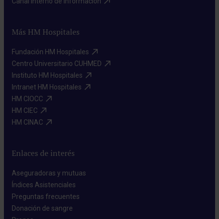
Canal interno de información​
Más HM Hospitales
Fundación HM Hospitales​
Centro Universitario CUHMED​
Instituto HM Hospitales​
Intranet HM Hospitales​
HM CIOCC​
HM CIEC​
HM CINAC​
Enlaces de interés
Aseguradoras y mutuas​
Índices Asistenciales​
Preguntas frecuentes​
Donación de sangre​