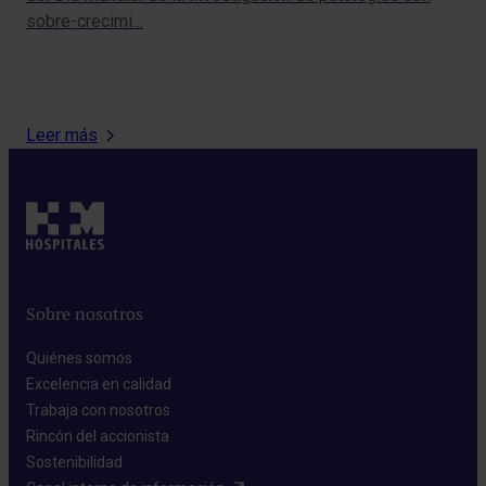
Se
sobre-crecimi…
su 
per
Leer más
Sobre nosotros
Quiénes somos​
Excelencia en calidad​
Trabaja con nosotros​
Rincón del accionista​
Sostenibilidad​