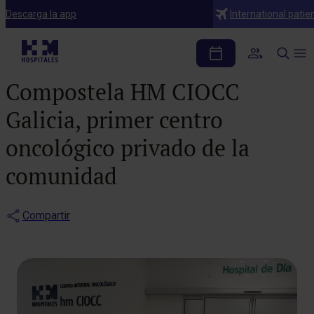
Notas de prensa
Descarga la app
International patie
HM Hospitales pone en
marcha en Santiago de
Compostela HM CIOCC
Galicia, primer centro
oncológico privado de la
comunidad
Compartir