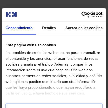
MRS es un estudio independiente que cuenta con un
Consejo Asesor formado por los médicos y enfermeros,
Consentimiento
Detalles
Acerca de las cookies
asociaciones de pacientes y periodistas sanitarios, así
como personas de reconocido prestigio y trayectoria en
la sanidad española.
Esta página web usa cookies
Las cookies de este sitio web se usan para personalizar
el contenido y los anuncios, ofrecer funciones de redes
sociales y analizar el tráfico. Además, compartimos
Por último y no menos importante, HM Hospitales quiere
información sobre el uso que haga del sitio web con
agradecer a todos sus profesionales su desempeño en
nuestros partners de redes sociales, publicidad y análisis
sus centros hospitalarios y policlínicos; y a los pacientes
web, quienes pueden combinarla con otra información
que depositan la confianza de su salud en el Grupo,
que les haya proporcionado o que hayan recopilado a
porque gracias a ellos se logra afianzar la posición de
partir del uso que haya hecho de sus servicios.
privilegio y excelencia que disfruta HM Hospitales y que
acreditan año a año clasificaciones como esta.