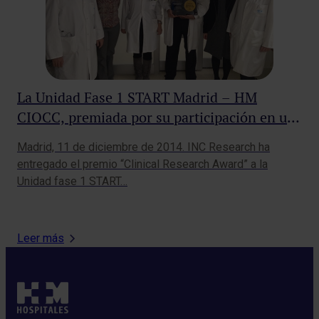
La Unidad Fase 1 START Madrid – HM
Nu
CIOCC, premiada por su participación en un
es
estudio sobre el tratamiento de tumores
Co
Madrid, 11 de diciembre de 2014. INC Research ha
HM 
malignos
entregado el premio “Clinical Research Award” a la
Mat
Unidad fase 1 START…
aut
Leer más