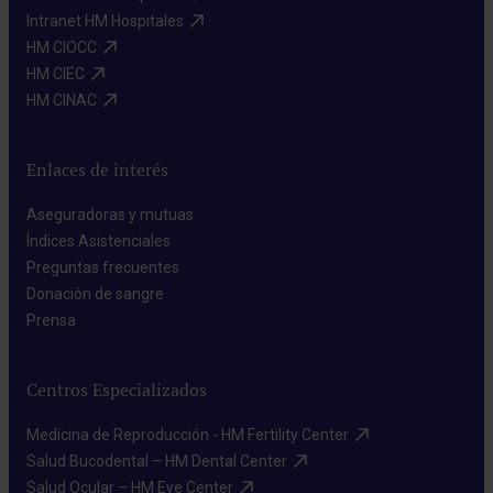
Intranet HM Hospitales​
HM CIOCC​
HM CIEC​
HM CINAC​
Enlaces de interés
Aseguradoras y mutuas​
Índices Asistenciales​
Preguntas frecuentes​
Donación de sangre​
Prensa​
Centros Especializados
Medicina de Reproducción - HM Fertility Center​
Salud Bucodental – HM Dental Center​
Salud Ocular – HM Eye Center​