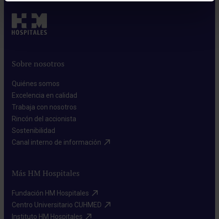
Sobre nosotros
Quiénes somos​
Excelencia en calidad​
Trabaja con nosotros​
Rincón del accionista​
Sostenibilidad​
Canal interno de información​
Más HM Hospitales
Fundación HM Hospitales​
Centro Universitario CUHMED​
Instituto HM Hospitales​