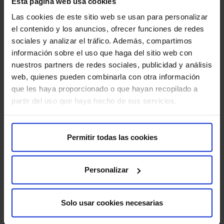
Esta página web usa cookies
Las cookies de este sitio web se usan para personalizar
el contenido y los anuncios, ofrecer funciones de redes
sociales y analizar el tráfico. Además, compartimos
información sobre el uso que haga del sitio web con
nuestros partners de redes sociales, publicidad y análisis
web, quienes pueden combinarla con otra información
que les haya proporcionado o que hayan recopilado a
‘Abarca Prize’ presenta el jurado de su VI
partir del uso que haya hecho de sus servicios.
Dr
Edición: ocho referentes internacionales
es
para reconocer la investigación científica en
El Premio Internacional de Ciencias Médicas Dr. Juan
Permitir todas las cookies
el mundo
Mad
Abarca, ‘ABARCA PRIZE’, presenta oficialmente la
Neu
composición de su…
Uni
Personalizar
Solo usar cookies necesarias
Leer más