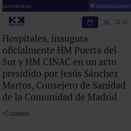
Notas de prensa
Descarga la app
International patie
El Dr. Juan Abarca
Campal, presidente de HM
Hospitales, inaugura
oficialmente HM Puerta del
Sur y HM CINAC en un acto
presidido por Jesús Sánchez
Martos, Consejero de Sanidad
de la Comunidad de Madrid
Compartir